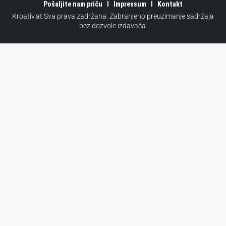
Pošaljite nam priču
Impressum
Kontakt
Kroativ.at Sva prava zadržana. Zabranjeno preuzimanje sadržaja
bez dozvole izdavača.