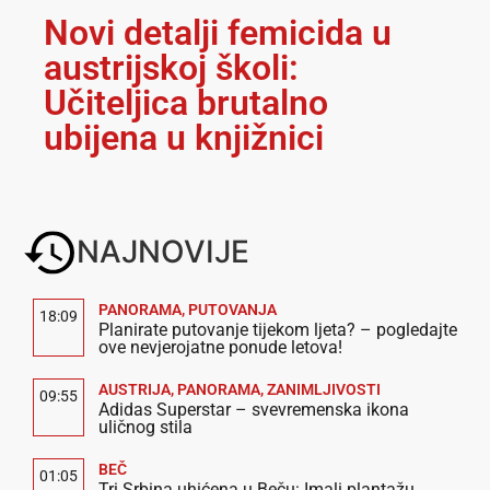
Novi detalji femicida u
austrijskoj školi:
Učiteljica brutalno
ubijena u knjižnici
NAJNOVIJE
PANORAMA
,
PUTOVANJA
18:09
Planirate putovanje tijekom ljeta? – pogledajte
ove nevjerojatne ponude letova!
AUSTRIJA
,
PANORAMA
,
ZANIMLJIVOSTI
09:55
Adidas Superstar – svevremenska ikona
uličnog stila
BEČ
01:05
Tri Srbina uhićena u Beču: Imali plantažu