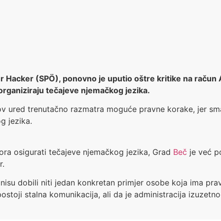
er Hacker (SPÖ), ponovno je uputio oštre kritike na račun A
 organiziraju tečajeve njemačkog jezika.
jegov ured trenutačno razmatra moguće pravne korake, jer s
g jezika.
ora osigurati tečajeve njemačkog jezika, Grad
Beč
je već po
r.
 nisu dobili niti jedan konkretan primjer osobe koja ima pra
postoji stalna komunikacija, ali da je administracija izuzet