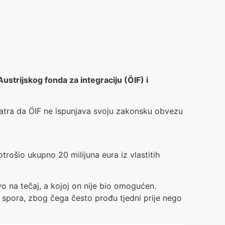
ustrijskog fonda za integraciju (ÖIF) i
matra da ÖIF ne ispunjava svoju zakonsku obvezu
trošio ukupno 20 milijuna eura iz vlastitih
vo na tečaj, a kojoj on nije bio omogućen.
no spora, zbog čega često prođu tjedni prije nego