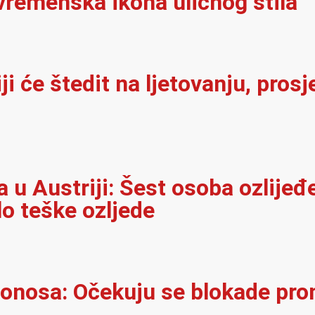
vremenska ikona uličnog stila
i će štedit na ljetovanju, pros
u Austriji: Šest osoba ozlijeđ
lo teške ozljede
onosa: Očekuju se blokade pro