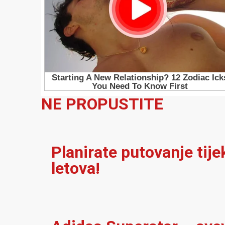
NE PROPUSTITE
Planirate putovanje tij
letova!