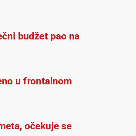
ječni budžet pao na
eno u frontalnom
meta, očekuje se