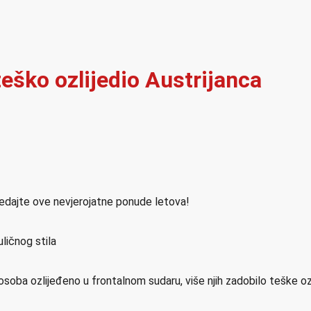
eško ozlijedio Austrijanca
ledajte ove nevjerojatne ponude letova!
ličnog stila
osoba ozlijeđeno u frontalnom sudaru, više njih zadobilo teške o