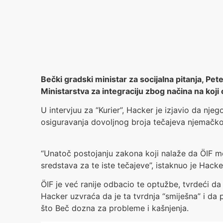
Bečki gradski ministar za socijalna pitanja, Pet
Ministarstva za integraciju zbog načina na koji
U intervjuu za “Kurier”, Hacker je izjavio da n
osiguravanja dovoljnog broja tečajeva njemačko
“Unatoč postojanju zakona koji nalaže da ÖIF m
sredstava za te iste tečajeve”, istaknuo je Hacke
ÖIF je već ranije odbacio te optužbe, tvrdeći da
Hacker uzvraća da je ta tvrdnja “smiješna” i da 
što Beč dozna za probleme i kašnjenja.