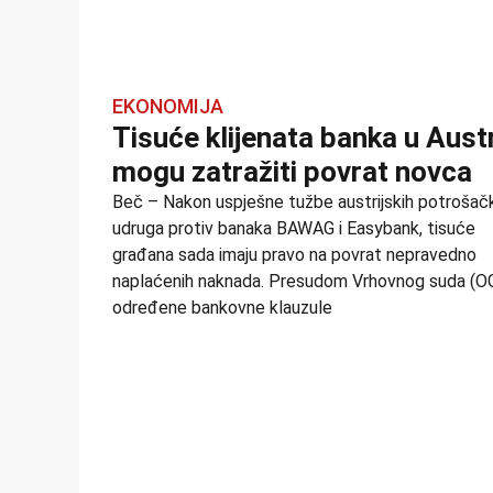
EKONOMIJA
Tisuće klijenata banka u Austr
mogu zatražiti povrat novca
Beč – Nakon uspješne tužbe austrijskih potrošač
udruga protiv banaka BAWAG i Easybank, tisuće
građana sada imaju pravo na povrat nepravedno
naplaćenih naknada. Presudom Vrhovnog suda (O
određene bankovne klauzule