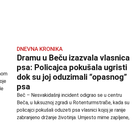
DNEVNA KRONIKA
Dramu u Beču izazvala vlasnica
psa: Policajca pokušala ugristi
lnom
dok su joj oduzimali “opasnog”
oje
psa
de
Beč – Nesvakidašnji incident odigrao se u centru
Beča, u luksuznoj zgradi u Rotenturmstraße, kada su
policajci pokušali oduzeti psa vlasnici kojoj je ranije
zabranjeno držanje životinja. Umjesto mirne zapljene,