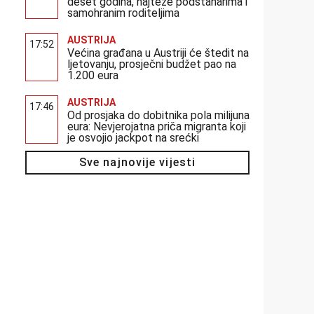
deset godina, najteže podstanarima i
samohranim roditeljima
AUSTRIJA
17:52
Većina građana u Austriji će štedit na
ljetovanju, prosječni budžet pao na
1.200 eura
AUSTRIJA
17:46
Od prosjaka do dobitnika pola milijuna
eura: Nevjerojatna priča migranta koji
je osvojio jackpot na srećki
Sve najnovije vijesti