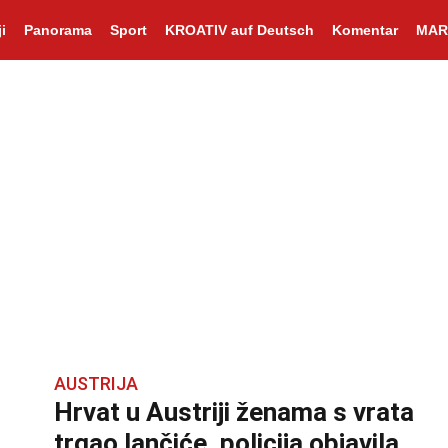
i
Panorama
Sport
KROATIV auf Deutsch
Komentar
MAR
AUSTRIJA
Hrvat u Austriji ženama s vrata
trgao lančiće, policija objavila