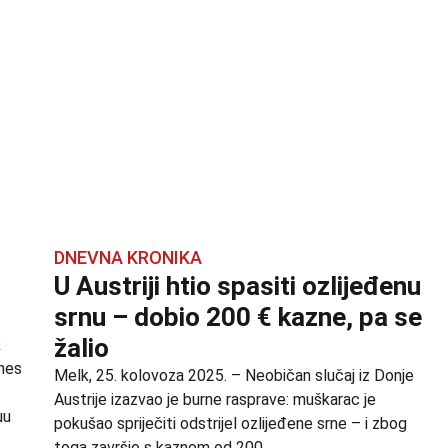
DNEVNA KRONIKA
U Austriji htio spasiti ozlijeđenu
srnu – dobio 200 € kazne, pa se
žalio
k
nes
Melk, 25. kolovoza 2025. – Neobičan slučaj iz Donje
Austrije izazvao je burne rasprave: muškarac je
uu
pokušao spriječiti odstrijel ozlijeđene srne – i zbog
toga završio s kaznom od 200