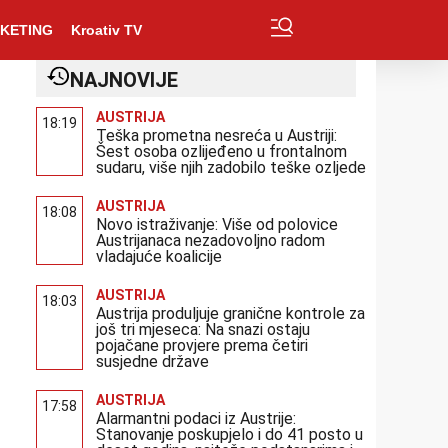
KETING
Kroativ TV
NAJNOVIJE
AUSTRIJA
18:19
Teška prometna nesreća u Austriji:
Šest osoba ozlijeđeno u frontalnom
sudaru, više njih zadobilo teške ozljede
AUSTRIJA
18:08
Novo istraživanje: Više od polovice
Austrijanaca nezadovoljno radom
vladajuće koalicije
AUSTRIJA
18:03
Austrija produljuje granične kontrole za
još tri mjeseca: Na snazi ostaju
pojačane provjere prema četiri
susjedne države
AUSTRIJA
17:58
Alarmantni podaci iz Austrije:
Stanovanje poskupjelo i do 41 posto u