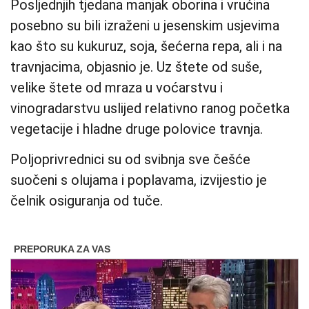
Posljednjih tjedana manjak oborina i vrućina
posebno su bili izraženi u jesenskim usjevima
kao što su kukuruz, soja, šećerna repa, ali i na
travnjacima, objasnio je. Uz štete od suše,
velike štete od mraza u voćarstvu i
vinogradarstvu uslijed relativno ranog početka
vegetacije i hladne druge polovice travnja.
Poljoprivrednici su od svibnja sve češće
suočeni s olujama i poplavama, izvijestio je
čelnik osiguranja od tuče.