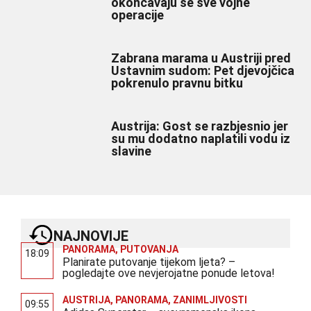
okončavaju se sve vojne
operacije
Zabrana marama u Austriji pred
Ustavnim sudom: Pet djevojčica
pokrenulo pravnu bitku
Austrija: Gost se razbjesnio jer
su mu dodatno naplatili vodu iz
slavine
NAJNOVIJE
PANORAMA
,
PUTOVANJA
18:09
Planirate putovanje tijekom ljeta? –
pogledajte ove nevjerojatne ponude letova!
AUSTRIJA
,
PANORAMA
,
ZANIMLJIVOSTI
09:55