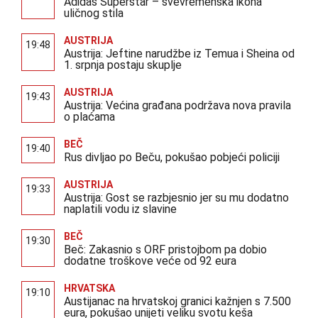
Adidas Superstar – svevremenska ikona
uličnog stila
AUSTRIJA
19:48
Austrija: Jeftine narudžbe iz Temua i Sheina od
1. srpnja postaju skuplje
AUSTRIJA
19:43
Austrija: Većina građana podržava nova pravila
o plaćama
BEČ
19:40
Rus divljao po Beču, pokušao pobjeći policiji
AUSTRIJA
19:33
Austrija: Gost se razbjesnio jer su mu dodatno
naplatili vodu iz slavine
BEČ
19:30
Beč: Zakasnio s ORF pristojbom pa dobio
dodatne troškove veće od 92 eura
HRVATSKA
19:10
Austijanac na hrvatskoj granici kažnjen s 7.500
eura, pokušao unijeti veliku svotu keša