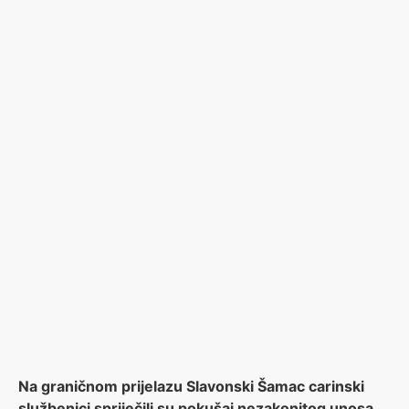
Na graničnom prijelazu Slavonski Šamac carinski
službenici spriječili su pokušaj nezakonitog unosa