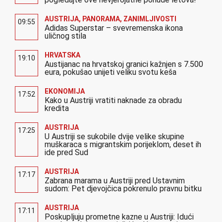
AUSTRIJA
,
PANORAMA
,
ZANIMLJIVOSTI
09:55
Adidas Superstar – svevremenska ikona
uličnog stila
HRVATSKA
19:10
Austijanac na hrvatskoj granici kažnjen s 7.500
eura, pokušao unijeti veliku svotu keša
EKONOMIJA
17:52
Kako u Austriji vratiti naknade za obradu
kredita
AUSTRIJA
17:25
U Austriji se sukobile dvije velike skupine
muškaraca s migrantskim porijeklom, deset ih
ide pred Sud
AUSTRIJA
17:17
Zabrana marama u Austriji pred Ustavnim
sudom: Pet djevojčica pokrenulo pravnu bitku
AUSTRIJA
17:11
Poskupljuju prometne kazne u Austriji: Idući