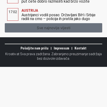
put ćete dobro razmisliti kad brzo vozite
AUSTRIJA
17:02
Austrijanci vodili posao: Državljani BiH i Srbije
radili na crno – policija ih pratila jako dugo
Sve najnovije vijesti
Pošaljite nam priču
Impressum
Kontakt
Kroativ.at Sva prava zadržana. Zabranjeno preuzimanje sadržaja
bez dozvole izdavača.