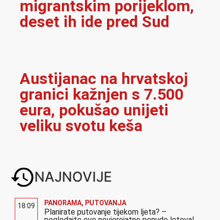
migrantskim porijeklom,
deset ih ide pred Sud
Austijanac na hrvatskoj
granici kažnjen s 7.500
eura, pokušao unijeti
veliku svotu keša
NAJNOVIJE
PANORAMA
,
PUTOVANJA
18:09
Planirate putovanje tijekom ljeta? –
pogledajte ove nevjerojatne ponude letova!