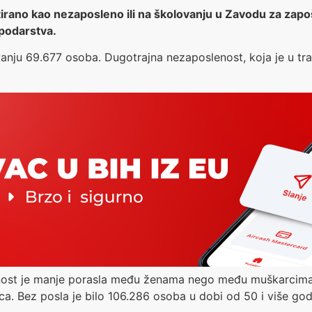
rano kao nezaposleno ili na školovanju u Zavodu za zapošl
spodarstva.
anju 69.677 osoba. Dugotrajna nezaposlenost, koja je u tr
st je manje porasla među ženama nego među muškarcima. K
a. Bez posla je bilo 106.286 osoba u dobi od 50 i više god