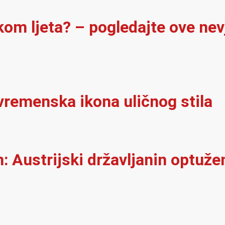
ekom ljeta? – pogledajte ove ne
vremenska ikona uličnog stila
 Austrijski državljanin optužen