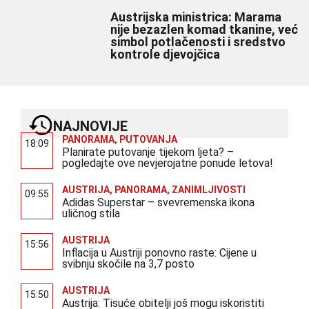
Austrijska ministrica: Marama
nije bezazlen komad tkanine, već
simbol potlačenosti i sredstvo
kontrole djevojčica
NAJNOVIJE
PANORAMA
,
PUTOVANJA
18:09
Planirate putovanje tijekom ljeta? –
pogledajte ove nevjerojatne ponude letova!
AUSTRIJA
,
PANORAMA
,
ZANIMLJIVOSTI
09:55
Adidas Superstar – svevremenska ikona
uličnog stila
AUSTRIJA
15:56
Inflacija u Austriji ponovno raste: Cijene u
svibnju skočile na 3,7 posto
AUSTRIJA
15:50
Austrija: Tisuće obitelji još mogu iskoristiti