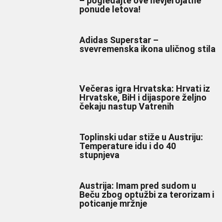
– pogledajte ove nevjerojatne
ponude letova!
Adidas Superstar –
svevremenska ikona uličnog stila
Večeras igra Hrvatska: Hrvati iz
Hrvatske, BiH i dijaspore željno
čekaju nastup Vatrenih
Toplinski udar stiže u Austriju:
Temperature idu i do 40
stupnjeva
Austrija: Imam pred sudom u
Beču zbog optužbi za terorizam i
poticanje mržnje