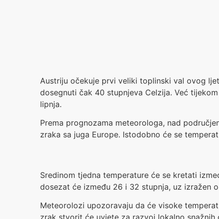
Austriju očekuje prvi veliki toplinski val ovog 
dosegnuti čak 40 stupnjeva Celzija. Već tijekom
lipnja.
Prema prognozama meteorologa, nad područjem Al
zraka sa juga Europe. Istodobno će se temperatur
Sredinom tjedna temperature će se kretati izmeđ
dosezat će između 26 i 32 stupnja, uz izražen 
Meteorolozi upozoravaju da će visoke temperatur
zrak stvorit će uvjete za razvoj lokalno snažni