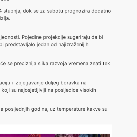
4 stupnja, dok se za subotu prognozira dodatno
zija.
ednosti. Pojedine projekcije sugeriraju da bi
bi predstavljalo jedan od najizraženijih
e se preciznija slika razvoja vremena znati tek
ciju i izbjegavanje duljeg boravka na
ji su najosjetljiviji na posljedice visokih
lova posljednjih godina, uz temperature kakve su