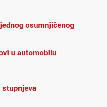
š jednog osumnjičenog
govi u automobilu
0 stupnjeva