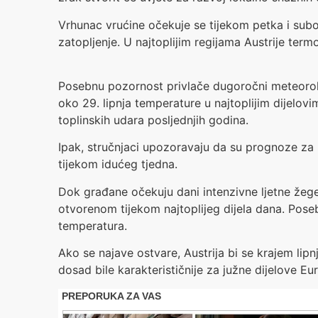
Vrhunac vrućine očekuje se tijekom petka i sub
zatopljenje. U najtoplijim regijama Austrije ter
Posebnu pozornost privlače dugoročni meteorološk
oko 29. lipnja temperature u najtoplijim dijelovi
toplinskih udara posljednjih godina.
Ipak, stručnjaci upozoravaju da su prognoze za 
tijekom idućeg tjedna.
Dok građane očekuju dani intenzivne ljetne žege
otvorenom tijekom najtoplijeg dijela dana. Posebn
temperatura.
Ako se najave ostvare, Austrija bi se krajem lipn
dosad bile karakterističnije za južne dijelove Eu