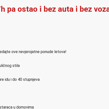
h pa ostao i bez auta i bez voz
ledajte ove nevjerojatne ponude letova!
ličnog stila
re idu i do 40 stupnjeva
h staraca u domovima