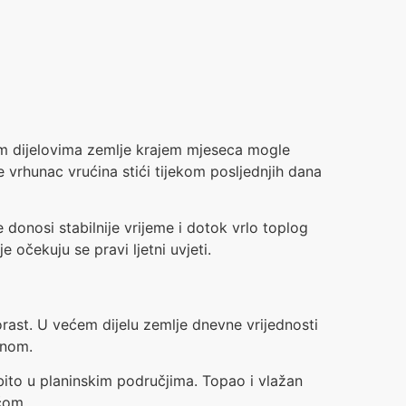
inim dijelovima zemlje krajem mjeseca mogle
 vrhunac vrućina stići tijekom posljednjih dana
onosi stabilnije vrijeme i dotok vrlo toplog
očekuju se pravi ljetni uvjeti.
rast. U većem dijelu zemlje dnevne vrijednosti
enom.
bito u planinskim područjima. Topao i vlažan
čom.