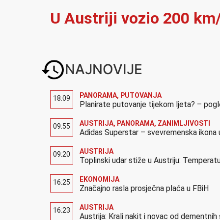
U Austriji vozio 200 km/
NAJNOVIJE
PANORAMA
,
PUTOVANJA
18:09
Planirate putovanje tijekom ljeta? – pog
AUSTRIJA
,
PANORAMA
,
ZANIMLJIVOSTI
09:55
Adidas Superstar – svevremenska ikona u
AUSTRIJA
09:20
Toplinski udar stiže u Austriju: Temperatu
EKONOMIJA
16:25
Značajno rasla prosječna plaća u FBiH
AUSTRIJA
16:23
Austrija: Krali nakit i novac od dementni