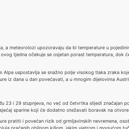
ljeta, a meteorolozi upozoravaju da bi temperature u pojed
 ovog tjedna očekuje se osjetan porast temperatura, dok će
pa uspostavlja se snažno polje visokog tlaka zraka koje d
e iz dana u dan povećavati, a u mnogim dijelovima Austrije 
u 23 i 29 stupnjeva, no već od četvrtka slijedi značajan po
osjećaj sparine koji će dodatno otežavati boravak na otvor
e pratiti i povećan rizik od grmljavinskih nevremena, oso
h oluja praćenih obilnom kišom, jakim vjetrom i mogućom tu