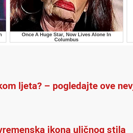
ekom ljeta? – pogledajte ove ne
vremenska ikona uličnog stila