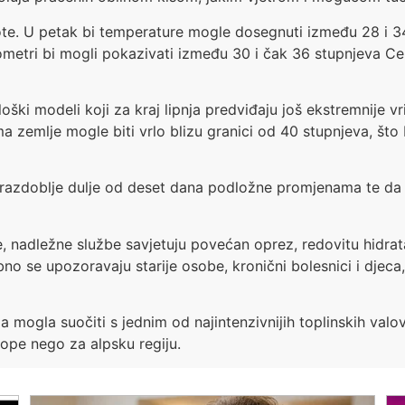
ote. U petak bi temperature mogle dosegnuti između 28 i 3
mometri bi mogli pokazivati između 30 i čak 36 stupnjeva Cel
i modeli koji za kraj lipnja predviđaju još ekstremnije vrij
ma zemlje mogle biti vrlo blizu granici od 40 stupnjeva, što 
razdoblje dulje od deset dana podložne promjenama te da ć
, nadležne službe savjetuju povećan oprez, redovitu hidrata
o se upozoravaju starije osobe, kronični bolesnici i djeca, ko
ja mogla suočiti s jednim od najintenzivnijih toplinskih va
rope nego za alpsku regiju.