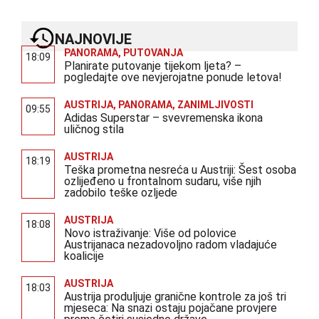
NAJNOVIJE
PANORAMA
,
PUTOVANJA
18:09
Planirate putovanje tijekom ljeta? –
pogledajte ove nevjerojatne ponude letova!
AUSTRIJA
,
PANORAMA
,
ZANIMLJIVOSTI
09:55
Adidas Superstar – svevremenska ikona
uličnog stila
AUSTRIJA
18:19
Teška prometna nesreća u Austriji: Šest osoba
ozlijeđeno u frontalnom sudaru, više njih
zadobilo teške ozljede
AUSTRIJA
18:08
Novo istraživanje: Više od polovice
Austrijanaca nezadovoljno radom vladajuće
koalicije
AUSTRIJA
18:03
Austrija produljuje granične kontrole za još tri
mjeseca: Na snazi ostaju pojačane provjere