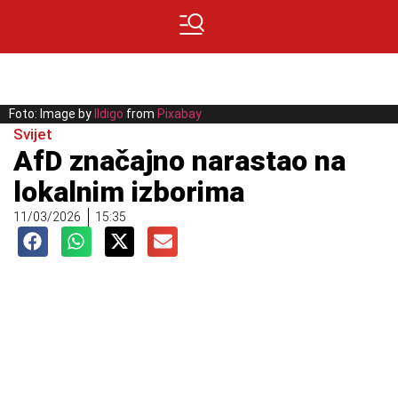
Foto: Image by
Ildigo
from
Pixabay
Svijet
AfD značajno narastao na
lokalnim izborima
11/03/2026
15:35