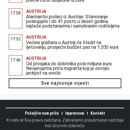
prema četiri susjedne države
AUSTRIJA
17:58
Alarmantni podaci iz Austrije: Stanovanje
poskupjelo i do 41 posto u deset godina,
najteže podstanarima i samohranim roditeljima
AUSTRIJA
17:52
Većina građana u Austriji će štedit na
ljetovanju, prosječni budžet pao na 1.200 eura
AUSTRIJA
17:46
Od prosjaka do dobitnika pola milijuna eura:
Nevjerojatna priča migranta koji je osvojio
jackpot na srećki
Sve najnovije vijesti
Pošaljite nam priču
Impressum
Kontakt
Kroativ.at Sva prava zadržana. Zabranjeno preuzimanje sadržaja
bez dozvole izdavača.