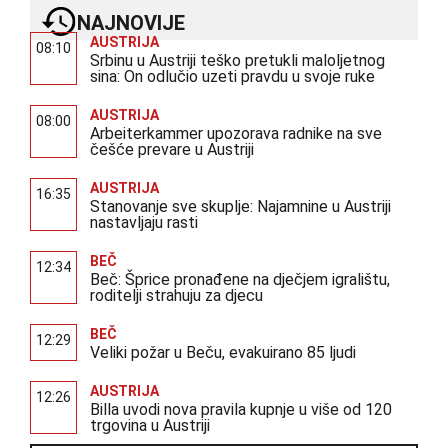
NAJNOVIJE
AUSTRIJA
08:10
Srbinu u Austriji teško pretukli maloljetnog
sina: On odlučio uzeti pravdu u svoje ruke
AUSTRIJA
08:00
Arbeiterkammer upozorava radnike na sve
češće prevare u Austriji
AUSTRIJA
16:35
Stanovanje sve skuplje: Najamnine u Austriji
nastavljaju rasti
BEČ
12:34
Beč: Šprice pronađene na dječjem igralištu,
roditelji strahuju za djecu
BEČ
12:29
Veliki požar u Beču, evakuirano 85 ljudi
AUSTRIJA
12:26
Billa uvodi nova pravila kupnje u više od 120
trgovina u Austriji