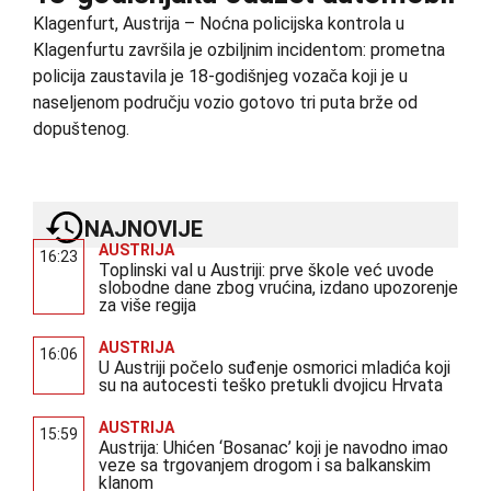
Klagenfurt, Austrija – Noćna policijska kontrola u
Klagenfurtu završila je ozbiljnim incidentom: prometna
policija zaustavila je 18‑godišnjeg vozača koji je u
naseljenom području vozio gotovo tri puta brže od
dopuštenog.
NAJNOVIJE
AUSTRIJA
16:23
Toplinski val u Austriji: prve škole već uvode
slobodne dane zbog vrućina, izdano upozorenje
za više regija
AUSTRIJA
16:06
U Austriji počelo suđenje osmorici mladića koji
su na autocesti teško pretukli dvojicu Hrvata
AUSTRIJA
15:59
Austrija: Uhićen ‘Bosanac’ koji je navodno imao
veze sa trgovanjem drogom i sa balkanskim
klanom