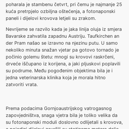
poharala je stambenu četvrt, pri čemu je najmanje 25
kuća pretrpjelo ozbiljna oštećenja, a fotonaponski
paneli i dijelovi krovova letjeli su zrakom.
Nevrijeme se razvilo kada je jaka linija oluja iz smjera
Bavarske zahvatila zapadnu Austriju. Taufkirchen an
der Pram našao se izravno na njezinu putu. U samo
nekoliko minuta snažan vjetar pa gotovo tornado je
počinio golemu štetu: mnogi su krovovi raskrčeni,
drveće iščupano iz korijena, a jaki pljuskovi poplavili
su podrume. Među pogođenim objektima bila je i
jedna veterinarska klinika koja je morala hitno
zatvoriti vrata.
Prema podacima Gornjoaustrijskog vatrogasnog
zapovjedništva, snaga vjetra bila je toliko velika da
su fotonaponski moduli doslovno odlijetali s krovova,
a pojedini dijelovi završili su stotinama metara dalje.