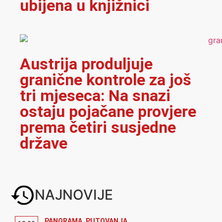
ubijena u knjižnici
Austrija produljuje
granične kontrole za još
tri mjeseca: Na snazi
ostaju pojačane provjere
prema četiri susjedne
države
NAJNOVIJE
PANORAMA
,
PUTOVANJA