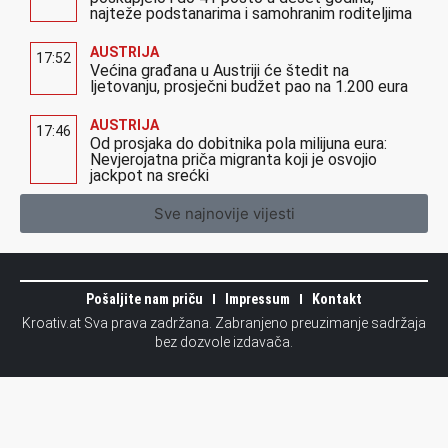
najteže podstanarima i samohranim roditeljima
AUSTRIJA
17:52
Većina građana u Austriji će štedit na
ljetovanju, prosječni budžet pao na 1.200 eura
AUSTRIJA
17:46
Od prosjaka do dobitnika pola milijuna eura:
Nevjerojatna priča migranta koji je osvojio
jackpot na srećki
Sve najnovije vijesti
Pošaljite nam priču
Impressum
Kontakt
Kroativ.at Sva prava zadržana. Zabranjeno preuzimanje sadržaja
bez dozvole izdavača.