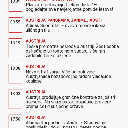
18:09
Planirate putovanje tijekom ljeta? –
pogledajte ove nevjerojatne ponude letova!
AUSTRIJA
,
PANORAMA
,
ZANIMLJIVOSTI
09:55
Adidas Superstar – svevremenska ikona
uličnog stila
AUSTRIJA
18:19
Teška prometna nesreća u Austriji: Šest osoba
ozlijeđeno u frontalnom sudaru, više njih
zadobilo teške ozljede
AUSTRIJA
18:08
Novo istraživanje: Više od polovice
Austrijanaca nezadovoljno radom vladajuće
koalicije
AUSTRIJA
18:03
Austrija produljuje granične kontrole za još tri
mjeseca: Na snazi ostaju pojačane provjere
prema četiri susjedne države
AUSTRIJA
17:58
Alarmantni podaci iz Austrije: Stanovanje
poskupjelo i do 41 posto u deset godina,