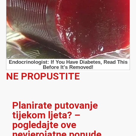
NE PROPUSTITE
Planirate putovanje
tijekom ljeta? –
pogledajte ove
nevjerojatne ponude