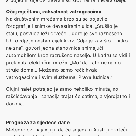
Očaj mještana, zahvalnost vatrogascima
Na društvenim mrežama brzo su se pojavile
fotografije i snimke devastiranih ulica. „Srušilo je
štalu, posvuda leži drveće… gore je sve razneseno.
Uh, ovdje je nestao cijeli krov. Gdje je završio – nitko
ne zna“, govori jedna stanovnica snimajući
automobilom kroz razrušeno naselje. U kadru se vidi i
prekinuta električna mreža: „Možda zato nemamo
struje doma… Možemo samo reći: hvala
vatrogascima i svim službama. Prava ludnica.“
Olujni nalet potrajao je samo nekoliko minuta, no
raščišćavanje i sanacija trajat će satima, a vjerojatno i
danima.
Prognoza za sljedeće dane
Meteorolozi najavljuju da će srijeda u Austriji proteći