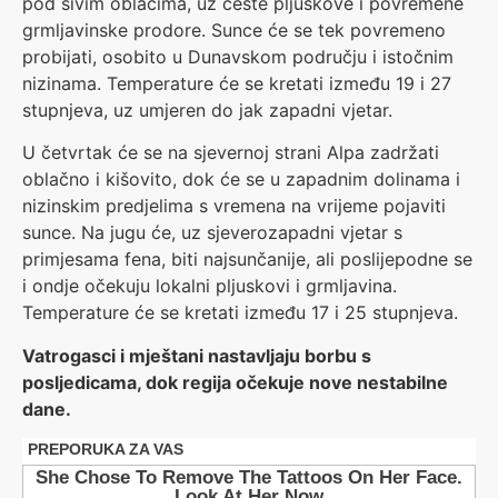
pod sivim oblacima, uz česte pljuskove i povremene
grmljavinske prodore. Sunce će se tek povremeno
probijati, osobito u Dunavskom području i istočnim
nizinama. Temperature će se kretati između 19 i 27
stupnjeva, uz umjeren do jak zapadni vjetar.
U četvrtak će se na sjevernoj strani Alpa zadržati
oblačno i kišovito, dok će se u zapadnim dolinama i
nizinskim predjelima s vremena na vrijeme pojaviti
sunce. Na jugu će, uz sjeverozapadni vjetar s
primjesama fena, biti najsunčanije, ali poslijepodne se
i ondje očekuju lokalni pljuskovi i grmljavina.
Temperature će se kretati između 17 i 25 stupnjeva.
Vatrogasci i mještani nastavljaju borbu s
posljedicama, dok regija očekuje nove nestabilne
dane.