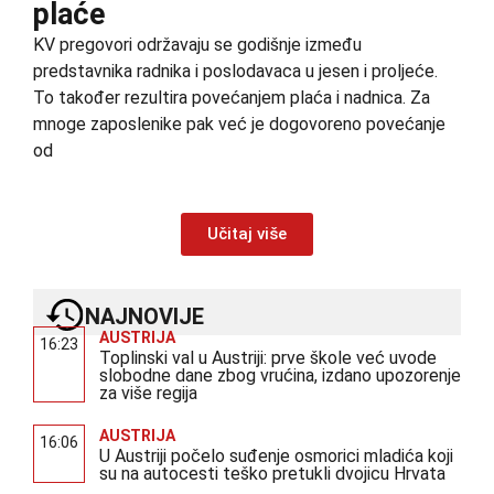
plaće
KV pregovori održavaju se godišnje između
predstavnika radnika i poslodavaca u jesen i proljeće.
To također rezultira povećanjem plaća i nadnica. Za
mnoge zaposlenike pak već je dogovoreno povećanje
od
Učitaj više
NAJNOVIJE
AUSTRIJA
16:23
Toplinski val u Austriji: prve škole već uvode
slobodne dane zbog vrućina, izdano upozorenje
za više regija
AUSTRIJA
16:06
U Austriji počelo suđenje osmorici mladića koji
su na autocesti teško pretukli dvojicu Hrvata