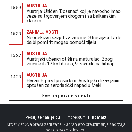
AUSTRIJA
15:59
Austrija: Uhićen ‘Bosanac’ koji je navodno imao
veze sa trgovanjem drogom i sa balkanskim
klanom
ZANIMLJIVOSTI
15:33
Neočekivan savjet za vrućine: Stručnjaci tvrde
da bi pomfrit mogao pomoći tijelu
AUSTRIJA
15:27
Austrijski učenici otišli na maturalac: Zbog
vrućine ih 17 kolabiralo, 9 završilo na hitnoj
AUSTRIJA
14:28
Hasan E. pred presudom: Austrijski državljanin
optužen za teroristički napad u Meki
Sve najnovije vijesti
Pošaljite nam priču
Impressum
Kontakt
Kroativ.at Sva prava zadržana. Zabranjeno preuzimanje sadržaja
bez dozvole izdavača.