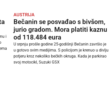
AUSTRIJA
ta
Bečanin se posvađao s bivšom,
jurio gradom. Mora platiti kaznu
od 118.484 eura
nu i
o
U srpnju prošle godine 25-godišnji Bečanin završio je
Prema
u gotovo svim medijima. S policijom je krenuo u divlju
potjeru kroz nekoliko bečkih okruga. Kada je parkirao
svoj motocikl, Suzuki GSX