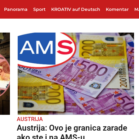
Panorama
Sport
KROATIV auf Deutsch
Komentar
M
AUSTRIJA
Austrija: Ovo je granica zarade
ako ste i na AMS-u