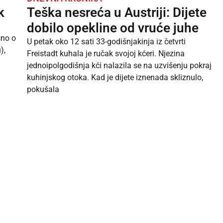
k
Teška nesreća u Austriji: Dijete
dobilo opekline od vruće juhe
sno o
U petak oko 12 sati 33-godišnjakinja iz četvrti
),
Freistadt kuhala je ručak svojoj kćeri. Njezina
jednoipolgodišnja kći nalazila se na uzvišenju pokraj
kuhinjskog otoka. Kad je dijete iznenada skliznulo,
pokušala