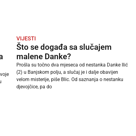
VIJESTI
Što se događa sa slučajem
a
malene Danke?
Prošla su točno dva mjeseca od nestanka Danke Ilić
(2) u Banjskom polju, a slučaj je i dalje obavijen
svoje
velom misterije, piše Blic. Od saznanja o nestanku
u
djevojčice, pa do