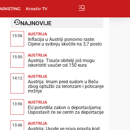
ARKETING
Kroativ TV
NAJNOVIJE
AUSTRIJA
15:56
Inflacija u Austriji ponovno raste:
Cijene u svibnju skočile na 3,7 posto
AUSTRIJA
15:50
Austrija: Tisuće obitelji još mogu
iskoristiti vaučer od 150 eura
AUSTRIJA
14:12
Austrija: Imam pred sudom u Beču
zbog optužbi za terorizam i poticanje
mržnje
AUSTRIJA
13:56
EU potvrdila zakon o deportacijama:
Uspostavit će se centri za deportacije
AUSTRIJA
13:46
Austrija: Uvode se nova pravila kod