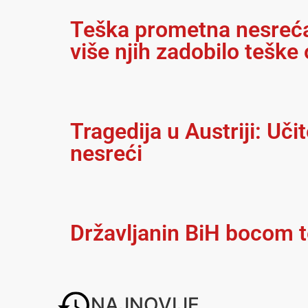
Teška prometna nesreća 
više njih zadobilo teške 
Tragedija u Austriji: Uči
nesreći
Državljanin BiH bocom t
NAJNOVIJE