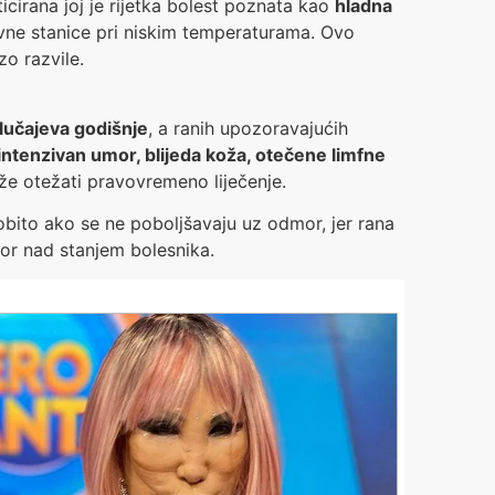
icirana joj je rijetka bolest poznata kao
hladna
rvne stanice pri niskim temperaturama. Ovo
o razvile.
slučajeva godišnje
, a ranih upozoravajućih
intenzivan umor, blijeda koža, otečene limfne
ože otežati pravovremeno liječenje.
obito ako se ne poboljšavaju uz odmor, jer rana
zor nad stanjem bolesnika.