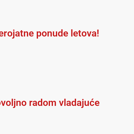
jerojatne ponude letova!
ovoljno radom vladajuće