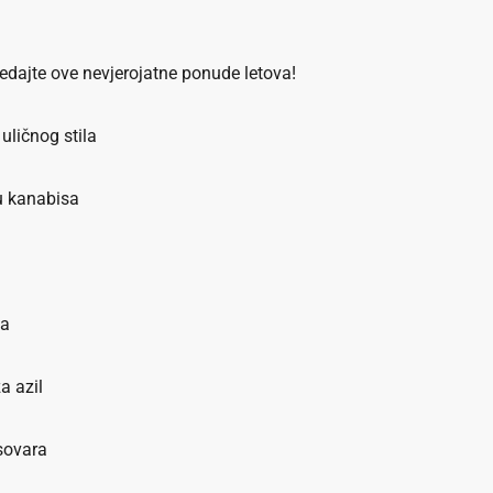
ledajte ove nevjerojatne ponude letova!
ličnog stila
žu kanabisa
la
a azil
osovara