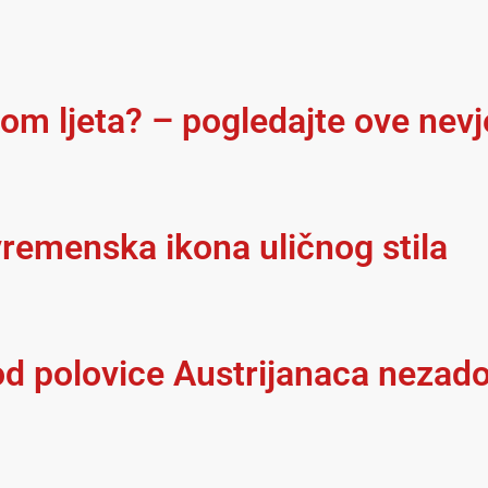
kom ljeta? – pogledajte ove nev
remenska ikona uličnog stila
 od polovice Austrijanaca nezad