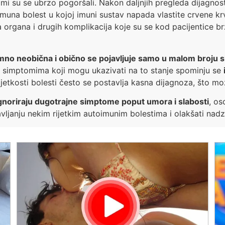
mi su se ubrzo pogoršali. Nakon daljnjih pregleda dijagnost
imuna bolest u kojoj imuni sustav napada vlastite crvene k
organa i drugih komplikacija koje su se kod pacijentice brz
imno neobična i obično se pojavljuje samo u malom broju 
 simptomima koji mogu ukazivati na to stanje spominju se
ijetkosti bolesti često se postavlja kasna dijagnoza, što m
gnoriraju dugotrajne simptome poput umora i slabosti
, os
vljanju nekim rijetkim autoimunim bolestima i olakšati nad