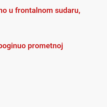
no u frontalnom sudaru,
lj poginuo prometnoj