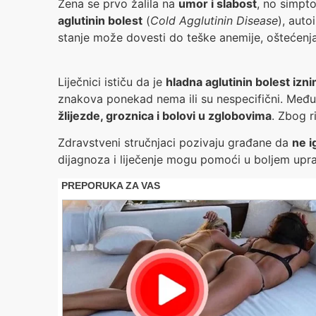
Žena se prvo žalila na
umor i slabost
, no simpto
aglutinin bolest
(
Cold Agglutinin Disease
), auto
stanje može dovesti do teške anemije, oštećenja 
Liječnici ističu da je
hladna aglutinin bolest izn
znakova ponekad nema ili su nespecifični. Među
žlijezde, groznica i bolovi u zglobovima
. Zbog r
Zdravstveni stručnjaci pozivaju građane da
ne i
dijagnoza i liječenje mogu pomoći u boljem upra