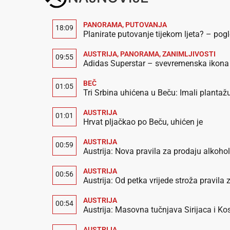
PANORAMA
,
PUTOVANJA
18:09
Planirate putovanje tijekom ljeta? – pog
AUSTRIJA
,
PANORAMA
,
ZANIMLJIVOSTI
09:55
Adidas Superstar – svevremenska ikona u
BEČ
01:05
Tri Srbina uhićena u Beču: Imali planta
AUSTRIJA
01:01
Hrvat pljačkao po Beču, uhićen je
AUSTRIJA
00:59
Austrija: Nova pravila za prodaju alkoho
AUSTRIJA
00:56
Austrija: Od petka vrijede stroža pravila z
AUSTRIJA
00:54
Austrija: Masovna tučnjava Sirijaca i K
AUSTRIJA