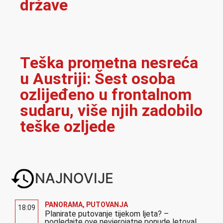
države
Teška prometna nesreća
u Austriji: Šest osoba
ozlijeđeno u frontalnom
sudaru, više njih zadobilo
teške ozljede
NAJNOVIJE
PANORAMA
,
PUTOVANJA
18:09
Planirate putovanje tijekom ljeta? –
pogledajte ove nevjerojatne ponude letova!