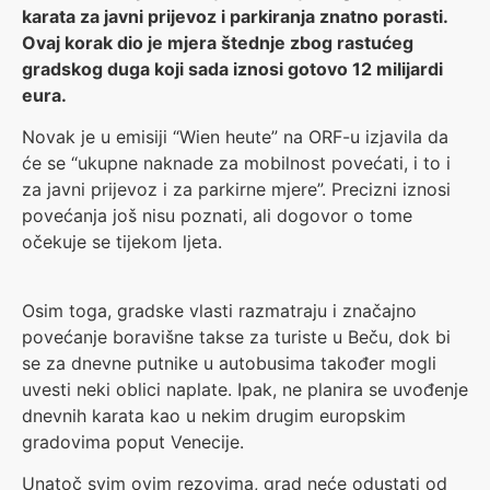
karata za javni prijevoz i parkiranja znatno porasti.
Ovaj korak dio je mjera štednje zbog rastućeg
gradskog duga koji sada iznosi gotovo 12 milijardi
eura.
Novak je u emisiji “Wien heute” na ORF-u izjavila da
će se “ukupne naknade za mobilnost povećati, i to i
za javni prijevoz i za parkirne mjere”. Precizni iznosi
povećanja još nisu poznati, ali dogovor o tome
očekuje se tijekom ljeta.
Osim toga, gradske vlasti razmatraju i značajno
povećanje boravišne takse za turiste u Beču, dok bi
se za dnevne putnike u autobusima također mogli
uvesti neki oblici naplate. Ipak, ne planira se uvođenje
dnevnih karata kao u nekim drugim europskim
gradovima poput Venecije.
Unatoč svim ovim rezovima, grad neće odustati od