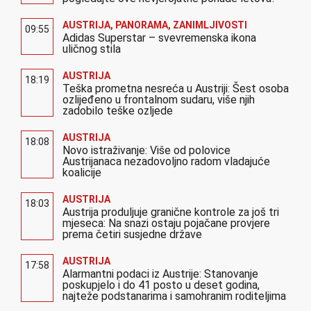
AUSTRIJA
,
PANORAMA
,
ZANIMLJIVOSTI
09:55
Adidas Superstar – svevremenska ikona
uličnog stila
AUSTRIJA
18:19
Teška prometna nesreća u Austriji: Šest osoba
ozlijeđeno u frontalnom sudaru, više njih
zadobilo teške ozljede
AUSTRIJA
18:08
Novo istraživanje: Više od polovice
Austrijanaca nezadovoljno radom vladajuće
koalicije
AUSTRIJA
18:03
Austrija produljuje granične kontrole za još tri
mjeseca: Na snazi ostaju pojačane provjere
prema četiri susjedne države
AUSTRIJA
17:58
Alarmantni podaci iz Austrije: Stanovanje
poskupjelo i do 41 posto u deset godina,
najteže podstanarima i samohranim roditeljima