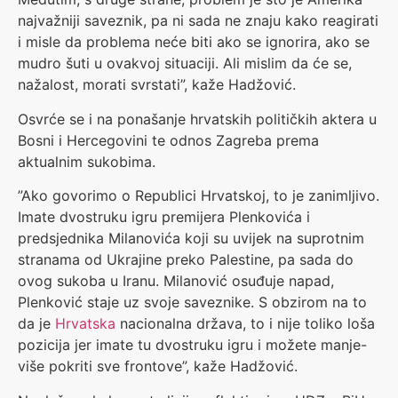
najvažniji saveznik, pa ni sada ne znaju kako reagirati
i misle da problema neće biti ako se ignorira, ako se
mudro šuti u ovakvoj situaciji. Ali mislim da će se,
nažalost, morati svrstati”, kaže Hadžović.
Osvrće se i na ponašanje hrvatskih političkih aktera u
Bosni i Hercegovini te odnos Zagreba prema
aktualnim sukobima.
”Ako govorimo o Republici Hrvatskoj, to je zanimljivo.
Imate dvostruku igru premijera Plenkovića i
predsjednika Milanovića koji su uvijek na suprotnim
stranama od Ukrajine preko Palestine, pa sada do
ovog sukoba u Iranu. Milanović osuđuje napad,
Plenković staje uz svoje saveznike. S obzirom na to
da je
Hrvatska
nacionalna država, to i nije toliko loša
pozicija jer imate tu dvostruku igru i možete manje-
više pokriti sve frontove”, kaže Hadžović.