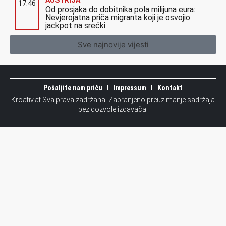
AUSTRIJA
17:46
Od prosjaka do dobitnika pola milijuna eura:
Nevjerojatna priča migranta koji je osvojio
jackpot na srećki
Sve najnovije vijesti
Pošaljite nam priču
Impressum
Kontakt
Kroativ.at Sva prava zadržana. Zabranjeno preuzimanje sadržaja
bez dozvole izdavača.