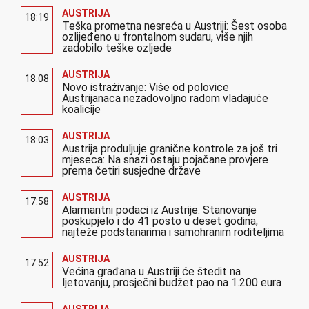
AUSTRIJA
18:19
Teška prometna nesreća u Austriji: Šest osoba
ozlijeđeno u frontalnom sudaru, više njih
zadobilo teške ozljede
AUSTRIJA
18:08
Novo istraživanje: Više od polovice
Austrijanaca nezadovoljno radom vladajuće
koalicije
AUSTRIJA
18:03
Austrija produljuje granične kontrole za još tri
mjeseca: Na snazi ostaju pojačane provjere
prema četiri susjedne države
AUSTRIJA
17:58
Alarmantni podaci iz Austrije: Stanovanje
poskupjelo i do 41 posto u deset godina,
najteže podstanarima i samohranim roditeljima
AUSTRIJA
17:52
Većina građana u Austriji će štedit na
ljetovanju, prosječni budžet pao na 1.200 eura