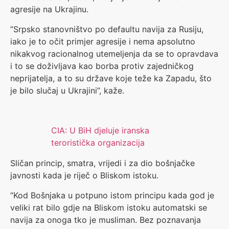
agresije na Ukrajinu.
”Srpsko stanovništvo po defaultu navija za Rusiju,
iako je to očit primjer agresije i nema apsolutno
nikakvog racionalnog utemeljenja da se to opravdava
i to se doživljava kao borba protiv zajedničkog
neprijatelja, a to su države koje teže ka Zapadu, što
je bilo slučaj u Ukrajini”, kaže.
CIA: U BiH djeluje iranska
teroristička organizacija
Sličan princip, smatra, vrijedi i za dio bošnjačke
javnosti kada je riječ o Bliskom istoku.
”Kod Bošnjaka u potpuno istom principu kada god je
veliki rat bilo gdje na Bliskom istoku automatski se
navija za onoga tko je musliman. Bez poznavanja