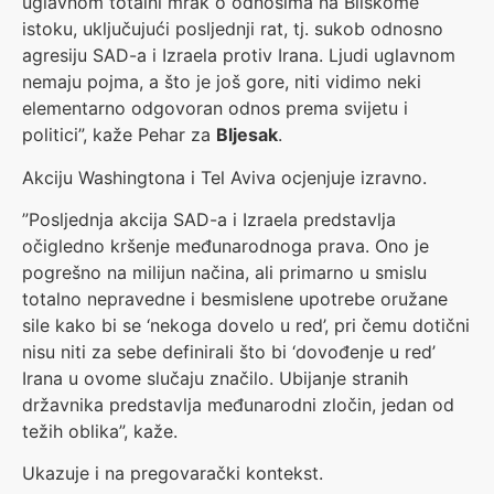
uglavnom totalni mrak o odnosima na Bliskome
istoku, uključujući posljednji rat, tj. sukob odnosno
agresiju SAD-a i Izraela protiv Irana. Ljudi uglavnom
nemaju pojma, a što je još gore, niti vidimo neki
elementarno odgovoran odnos prema svijetu i
politici”, kaže Pehar za
Bljesak
.
Akciju Washingtona i Tel Aviva ocjenjuje izravno.
”Posljednja akcija SAD-a i Izraela predstavlja
očigledno kršenje međunarodnoga prava. Ono je
pogrešno na milijun načina, ali primarno u smislu
totalno nepravedne i besmislene upotrebe oružane
sile kako bi se ‘nekoga dovelo u red’, pri čemu dotični
nisu niti za sebe definirali što bi ‘dovođenje u red’
Irana u ovome slučaju značilo. Ubijanje stranih
državnika predstavlja međunarodni zločin, jedan od
težih oblika”, kaže.
Ukazuje i na pregovarački kontekst.