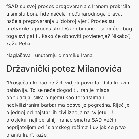
”SAD su svoj proces pregovaranja s Iranom prekršile
u smislu bona fide načela međunarodnoga prava,
načela pregovaranja u ‘dobroj vjeri’. Proces su
pretvorile u proces strateške obmane. I sada će zbog
toga svi patiti. Kako će obnoviti povjerenje? Nikako”,
kaže Pehar.
Naglašava i unutarnju dinamiku Irana.
Državnički potez Milanovića
”Prosječan Iranac ne želi vidjeti povratak bilo kakvih
pahlavija. To se neće dogoditi. Iran je mlada
populacija, slika o njemu kao teroristima i
neciviliziranim barbarima posve je pogrešna. Riječ je
o jednoj od najstarijih civilizacija na svijetu. U
prosjeku, najliberalniji Iranac smatra SAD većim
neprijateljem od ‘islamskog režima’ i uvijek će prvo
braniti Iran”, kaže.