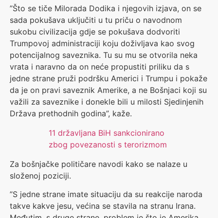
”Što se tiče Milorada Dodika i njegovih izjava, on se
sada pokušava uključiti u tu priču o navodnom
sukobu civilizacija gdje se pokušava dodvoriti
Trumpovoj administraciji koju doživljava kao svog
potencijalnog saveznika. Tu su mu se otvorila neka
vrata i naravno da on neće propustiti priliku da s
jedne strane pruži podršku Americi i Trumpu i pokaže
da je on pravi saveznik Amerike, a ne Bošnjaci koji su
važili za saveznike i donekle bili u milosti Sjedinjenih
Država prethodnih godina”, kaže.
11 državljana BiH sankcionirano
zbog povezanosti s terorizmom
Za bošnjačke političare navodi kako se nalaze u
složenoj poziciji.
”S jedne strane imate situaciju da su reakcije naroda
takve kakve jesu, većina se stavila na stranu Irana.
Međutim, s druge strane, problem je što je Amerika