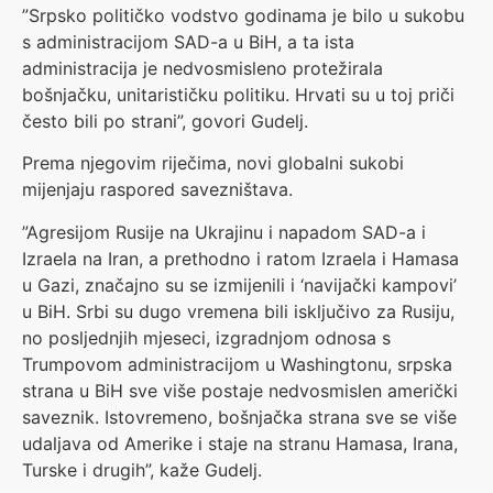
”Srpsko političko vodstvo godinama je bilo u sukobu
s administracijom SAD-a u BiH, a ta ista
administracija je nedvosmisleno protežirala
bošnjačku, unitarističku politiku. Hrvati su u toj priči
često bili po strani”, govori Gudelj.
Prema njegovim riječima, novi globalni sukobi
mijenjaju raspored savezništava.
”Agresijom Rusije na Ukrajinu i napadom SAD-a i
Izraela na Iran, a prethodno i ratom Izraela i Hamasa
u Gazi, značajno su se izmijenili i ‘navijački kampovi’
u BiH. Srbi su dugo vremena bili isključivo za Rusiju,
no posljednjih mjeseci, izgradnjom odnosa s
Trumpovom administracijom u Washingtonu, srpska
strana u BiH sve više postaje nedvosmislen američki
saveznik. Istovremeno, bošnjačka strana sve se više
udaljava od Amerike i staje na stranu Hamasa, Irana,
Turske i drugih”, kaže Gudelj.