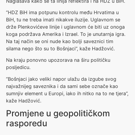
Naglašava kako se ta linija reflektira i na HDZ u BiH.
”HDZ BiH ima potpunu kontrolu među Hrvatima u
BiH, tu ne treba imati nikakve iluzije. Uglavnom se
drže Plenkovićeve linije i uglavnom će biti uz onoga
koga podržava Amerika i Izrael. To je unutarnja igra.
Na taj način se oni nude kao bolji saveznici tim
silama nego što su to Bošnjaci”, kaže Hadžović.
Na kraju ponovno upozorava na širu političku
posljedicu.
”Bošnjaci jako veliki napor ulažu da izgube svog
najvažnijeg saveznika i da sami sebe označe kao
sumnjiv element u Europi, iako ih nitko na to ne tjera”,
kaže Hadžović.
Promjene u geopolitičkom
rasporedu