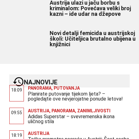
Austrija ulazi u jaču borbu s
kriminalom: Povećava veliki broj
kazni – ide udar na džepove
Novi detalji femicida u austrijskoj
školi: Učiteljica brutalno ubijena u
knjižnici
NAJNOVIJE
PANORAMA
,
PUTOVANJA
18:09
Planirate putovanje tijekom ljeta? –
pogledajte ove nevjerojatne ponude letova!
AUSTRIJA
,
PANORAMA
,
ZANIMLJIVOSTI
09:55
Adidas Superstar – svevremenska ikona
uličnog stila
AUSTRIJA
18:19