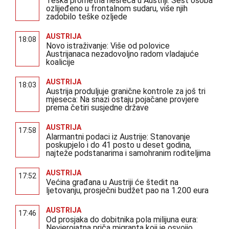
Teška prometna nesreća u Austriji: Šest osoba
ozlijeđeno u frontalnom sudaru, više njih
zadobilo teške ozljede
AUSTRIJA
18:08
Novo istraživanje: Više od polovice
Austrijanaca nezadovoljno radom vladajuće
koalicije
AUSTRIJA
18:03
Austrija produljuje granične kontrole za još tri
mjeseca: Na snazi ostaju pojačane provjere
prema četiri susjedne države
AUSTRIJA
17:58
Alarmantni podaci iz Austrije: Stanovanje
poskupjelo i do 41 posto u deset godina,
najteže podstanarima i samohranim roditeljima
AUSTRIJA
17:52
Većina građana u Austriji će štedit na
ljetovanju, prosječni budžet pao na 1.200 eura
AUSTRIJA
17:46
Od prosjaka do dobitnika pola milijuna eura:
Nevjerojatna priča migranta koji je osvojio