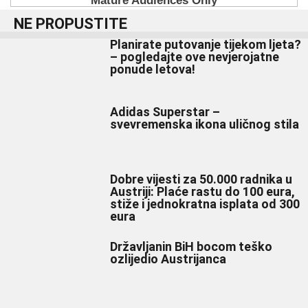
NE PROPUSTITE
Planirate putovanje tijekom ljeta?
– pogledajte ove nevjerojatne
ponude letova!
Adidas Superstar –
svevremenska ikona uličnog stila
Dobre vijesti za 50.000 radnika u
Austriji: Plaće rastu do 100 eura,
stiže i jednokratna isplata od 300
eura
Državljanin BiH bocom teško
ozlijedio Austrijanca