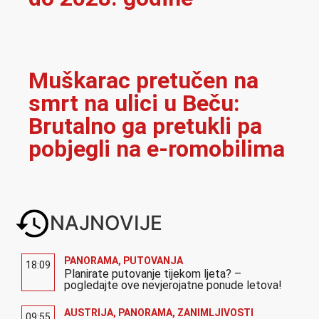
Muškarac pretučen na
smrt na ulici u Beču:
Brutalno ga pretukli pa
pobjegli na e-romobilima
NAJNOVIJE
PANORAMA
,
PUTOVANJA
18:09
Planirate putovanje tijekom ljeta? –
pogledajte ove nevjerojatne ponude letova!
AUSTRIJA
,
PANORAMA
,
ZANIMLJIVOSTI
09:55