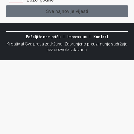
Sve najnovije vijesti
Pošaljite nam priču
Impressum
Kontakt
Kroativ.at Sva prava zadržana. Zabranjeno preuzimanje sadržaja
bez dozvole izdavača.