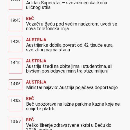
Adidas Superstar – svevremenska ikona
uličnog stila
BEČ
19:45
Vozači u Beču pod većim nadzorom, uvodi se
nova telefonska linija
AUSTRIJA
14:20
Austrijanka dobila povrat od 42 tisuće eura,
sve zbog najma stana
AUSTRIJA
14:10
Austrija štedi na obiteljima i studentima, ali
bivšem poslodavcu ministra stižu milijuni
AUSTRIJA
14:06
Ministar najavio: Austrija pojačava deportacije
BEČ
14:02
Beč upozorava na lažne parkirne kazne koje ne
smijete platiti
BEČ
13:57
Veliko širenje zdravstvene skrbi u Beču do
2028. godine