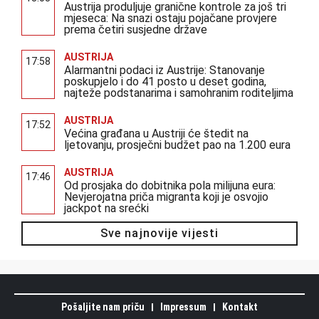
Austrija produljuje granične kontrole za još tri
mjeseca: Na snazi ostaju pojačane provjere
prema četiri susjedne države
AUSTRIJA
17:58
Alarmantni podaci iz Austrije: Stanovanje
poskupjelo i do 41 posto u deset godina,
najteže podstanarima i samohranim roditeljima
AUSTRIJA
17:52
Većina građana u Austriji će štedit na
ljetovanju, prosječni budžet pao na 1.200 eura
AUSTRIJA
17:46
Od prosjaka do dobitnika pola milijuna eura:
Nevjerojatna priča migranta koji je osvojio
jackpot na srećki
Sve najnovije vijesti
Pošaljite nam priču
Impressum
Kontakt