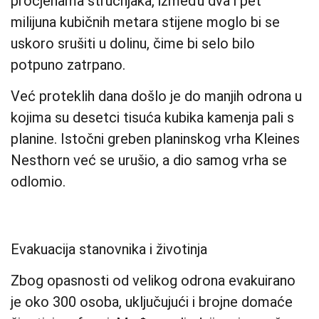
procjenama stručnjaka, između dva i pet
milijuna kubičnih metara stijene moglo bi se
uskoro srušiti u dolinu, čime bi selo bilo
potpuno zatrpano.
Već proteklih dana došlo je do manjih odrona u
kojima su desetci tisuća kubika kamenja pali s
planine. Istočni greben planinskog vrha Kleines
Nesthorn već se urušio, a dio samog vrha se
odlomio.
Evakuacija stanovnika i životinja
Zbog opasnosti od velikog odrona evakuirano
je oko 300 osoba, uključujući i brojne domaće