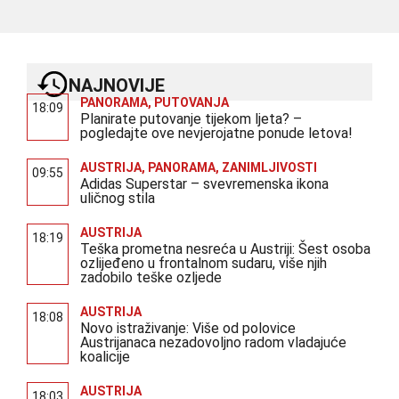
NAJNOVIJE
PANORAMA
,
PUTOVANJA
18:09
Planirate putovanje tijekom ljeta? –
pogledajte ove nevjerojatne ponude letova!
AUSTRIJA
,
PANORAMA
,
ZANIMLJIVOSTI
09:55
Adidas Superstar – svevremenska ikona
uličnog stila
AUSTRIJA
18:19
Teška prometna nesreća u Austriji: Šest osoba
ozlijeđeno u frontalnom sudaru, više njih
zadobilo teške ozljede
AUSTRIJA
18:08
Novo istraživanje: Više od polovice
Austrijanaca nezadovoljno radom vladajuće
koalicije
AUSTRIJA
18:03