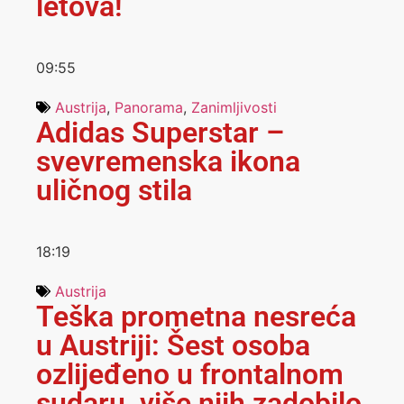
letova!
09:55
Austrija
,
Panorama
,
Zanimljivosti
Adidas Superstar –
svevremenska ikona
uličnog stila
18:19
Austrija
Teška prometna nesreća
u Austriji: Šest osoba
ozlijeđeno u frontalnom
sudaru, više njih zadobilo