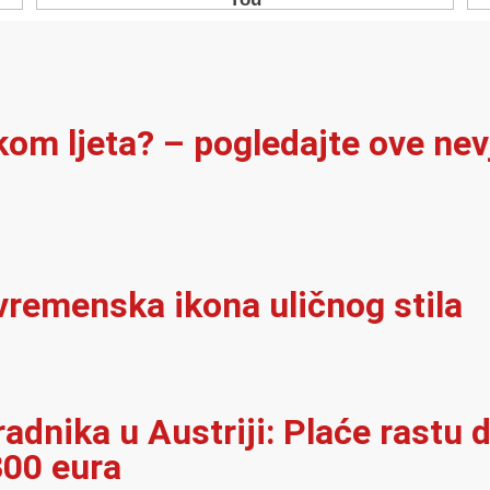
ekom ljeta? – pogledajte ove ne
vremenska ikona uličnog stila
adnika u Austriji: Plaće rastu d
300 eura