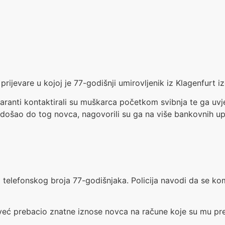
ke prijevare u kojoj je 77-godišnji umirovljenik iz Klagenfurt 
varanti kontaktirali su muškarca početkom svibnja te ga uv
 došao do tog novca, nagovorili su ga na više bankovnih up
o telefonskog broja 77-godišnjaka. Policija navodi da se kom
 već prebacio znatne iznose novca na račune koje su mu prev