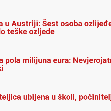
u Austriji: Šest osoba ozlijeđ
lo teške ozljede
 pola milijuna eura: Nevjerojat
ki
iteljica ubijena u školi, počinit