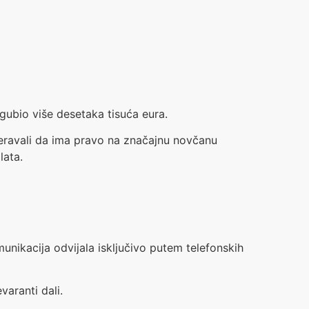
izgubio više desetaka tisuća eura.
jeravali da ima pravo na značajnu novčanu
lata.
unikacija odvijala isključivo putem telefonskih
aranti dali.