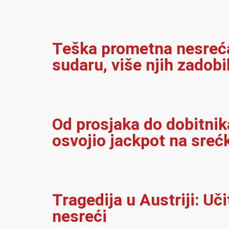
Teška prometna nesreća 
sudaru, više njih zadobi
Od prosjaka do dobitnika
osvojio jackpot na sreć
Tragedija u Austriji: Uč
nesreći