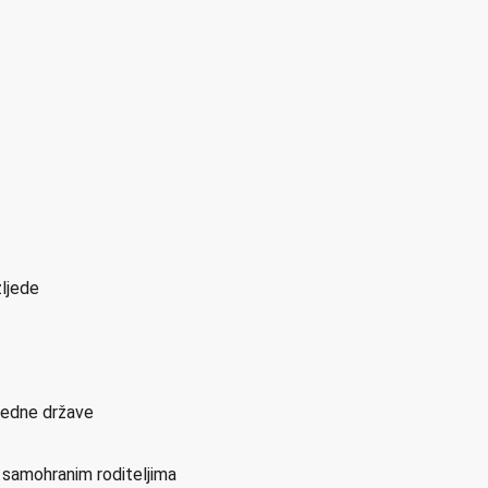
zljede
sjedne države
i samohranim roditeljima