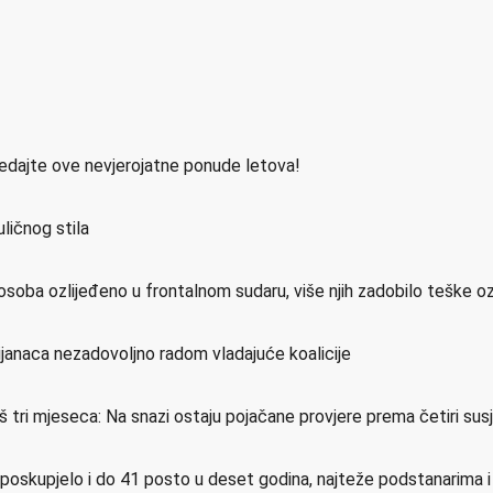
ledajte ove nevjerojatne ponude letova!
ličnog stila
osoba ozlijeđeno u frontalnom sudaru, više njih zadobilo teške o
ijanaca nezadovoljno radom vladajuće koalicije
još tri mjeseca: Na snazi ostaju pojačane provjere prema četiri su
e poskupjelo i do 41 posto u deset godina, najteže podstanarima 