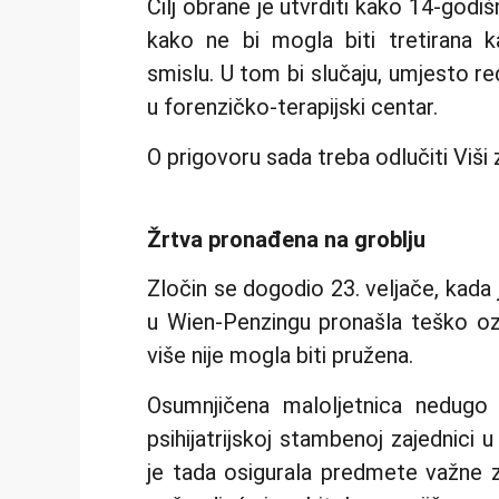
Cilj obrane je utvrditi kako 14-godišnj
kako ne bi mogla biti tretirana
smislu. U tom bi slučaju, umjesto r
u forenzičko-terapijski centar.
O prigovoru sada treba odlučiti Viši
Žrtva pronađena na groblju
Zločin se dogodio 23. veljače, kada 
u Wien-Penzingu pronašla teško oz
više nije mogla biti pružena.
Osumnjičena maloljetnica nedugo 
psihijatrijskoj stambenoj zajednici u
je tada osigurala predmete važne z