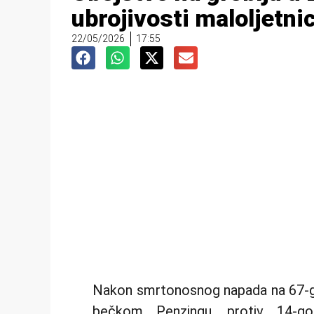
ubrojivosti maloljetni
22/05/2026
17:55
Nakon smrtonosnog napada na 67-go
bečkom Penzingu, protiv 14-god