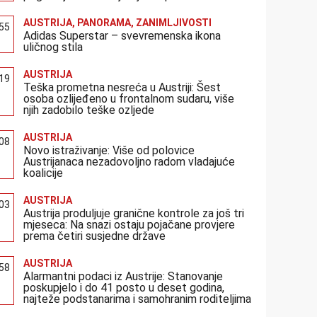
AUSTRIJA
,
PANORAMA
,
ZANIMLJIVOSTI
:55
Adidas Superstar – svevremenska ikona
uličnog stila
AUSTRIJA
:19
Teška prometna nesreća u Austriji: Šest
osoba ozlijeđeno u frontalnom sudaru, više
njih zadobilo teške ozljede
AUSTRIJA
:08
Novo istraživanje: Više od polovice
Austrijanaca nezadovoljno radom vladajuće
koalicije
AUSTRIJA
:03
Austrija produljuje granične kontrole za još tri
mjeseca: Na snazi ostaju pojačane provjere
prema četiri susjedne države
AUSTRIJA
:58
Alarmantni podaci iz Austrije: Stanovanje
poskupjelo i do 41 posto u deset godina,
najteže podstanarima i samohranim roditeljima