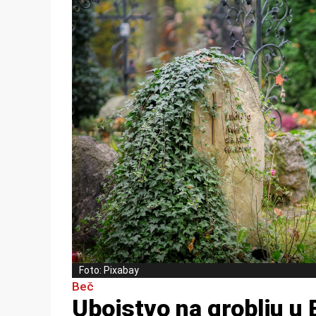
Foto: Pixabay
Beč
Ubojstvo na groblju u