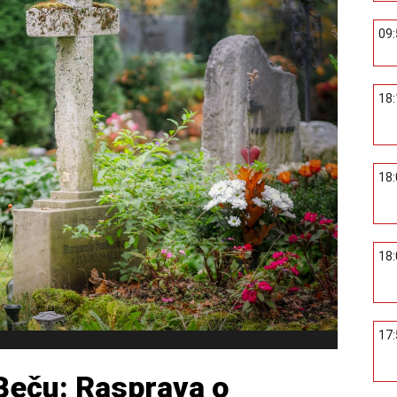
09
18
18
18
17
 Beču: Rasprava o