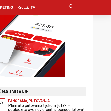
KETING
Kroativ TV
NAJNOVIJE
PANORAMA
,
PUTOVANJA
:09
Planirate putovanje tijekom ljeta? –
pogledajte ove nevjerojatne ponude letova!