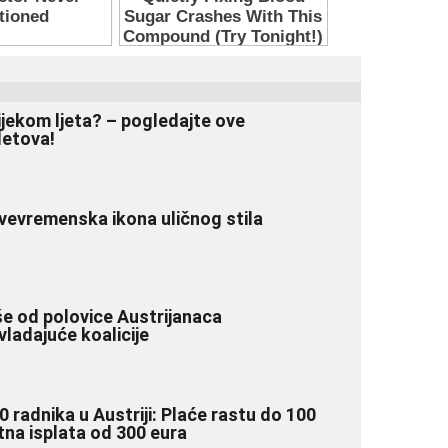
ijekom ljeta? – pogledajte ove
letova!
vevremenska ikona uličnog stila
še od polovice Austrijanaca
ladajuće koalicije
0 radnika u Austriji: Plaće rastu do 100
atna isplata od 300 eura