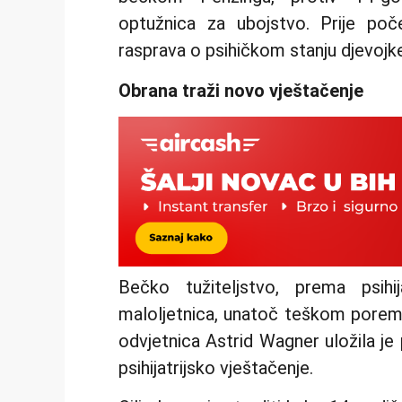
optužnica za ubojstvo. Prije po
rasprava o psihičkom stanju djevojke 
Obrana traži novo vještačenje
Bečko tužiteljstvo, prema psihi
maloljetnica, unatoč teškom poremeć
odvjetnica Astrid Wagner uložila je 
psihijatrijsko vještačenje.