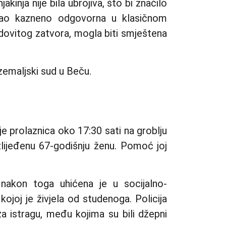
akinja nije bila ubrojiva, što bi značilo
 kao kazneno odgovorna u klasičnom
edovitog zatvora, mogla biti smještena
 zemaljski sud u Beču.
je prolaznica oko 17:30 sati na groblju
lijeđenu 67-godišnju ženu. Pomoć joj
nakon toga uhićena je u socijalno-
 kojoj je živjela od studenoga. Policija
a istragu, među kojima su bili džepni