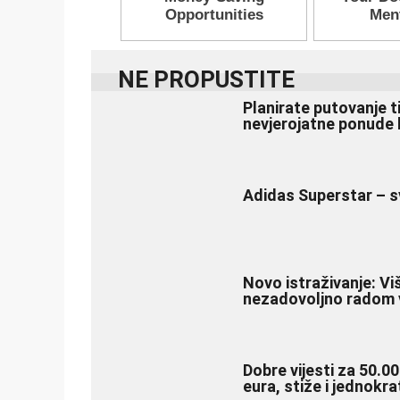
NE PROPUSTITE
Planirate putovanje t
nevjerojatne ponude 
Adidas Superstar – s
Novo istraživanje: Vi
nezadovoljno radom v
Dobre vijesti za 50.00
eura, stiže i jednokr