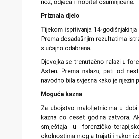
nož, odjeća i mobitel osumnjičene.
Priznala djelo
Tijekom ispitivanja 14-godišnjakinja j
Prema dosadašnjim rezultatima istrag
slučajno odabrana.
Djevojka se trenutačno nalazi u for
Asten. Prema nalazu, pati od nest
navodno bila svjesna kako je njezin
Moguća kazna
Za ubojstvo maloljetnicima u dobi 
kazna do deset godina zatvora. Ak
smještaja u forenzičko-terapi
okolnostima mogla trajati i nakon iz