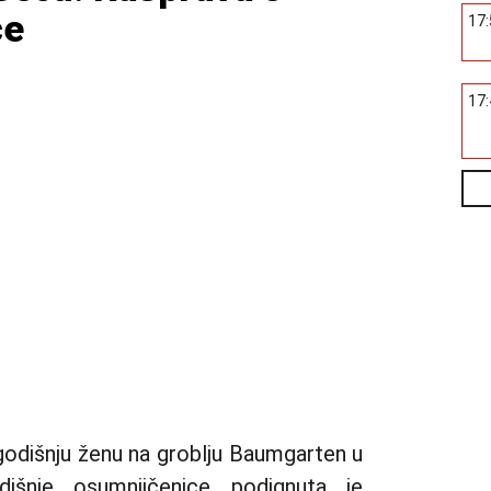
ce
17
17
dišnju ženu na groblju Baumgarten u
išnje osumnjičenice podignuta je