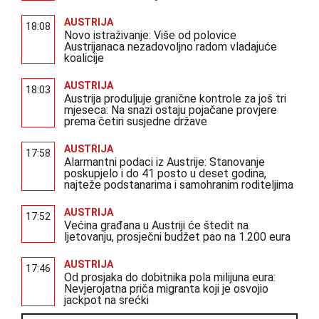
AUSTRIJA
18:08
Novo istraživanje: Više od polovice
Austrijanaca nezadovoljno radom vladajuće
koalicije
AUSTRIJA
18:03
Austrija produljuje granične kontrole za još tri
mjeseca: Na snazi ostaju pojačane provjere
prema četiri susjedne države
AUSTRIJA
17:58
Alarmantni podaci iz Austrije: Stanovanje
poskupjelo i do 41 posto u deset godina,
najteže podstanarima i samohranim roditeljima
AUSTRIJA
17:52
Većina građana u Austriji će štedit na
ljetovanju, prosječni budžet pao na 1.200 eura
AUSTRIJA
17:46
Od prosjaka do dobitnika pola milijuna eura:
Nevjerojatna priča migranta koji je osvojio
jackpot na srećki