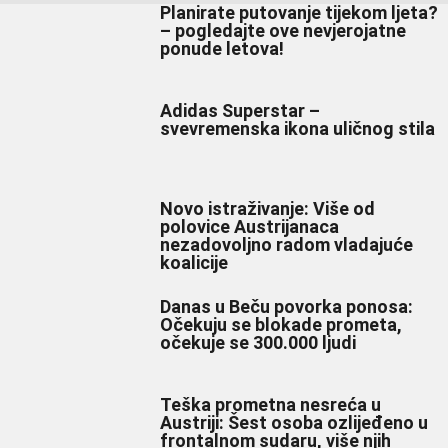
Planirate putovanje tijekom ljeta?
– pogledajte ove nevjerojatne
ponude letova!
Adidas Superstar –
svevremenska ikona uličnog stila
Novo istraživanje: Više od
polovice Austrijanaca
nezadovoljno radom vladajuće
koalicije
Danas u Beču povorka ponosa:
Očekuju se blokade prometa,
očekuje se 300.000 ljudi
Teška prometna nesreća u
Austriji: Šest osoba ozlijeđeno u
frontalnom sudaru, više njih