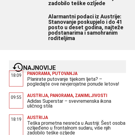
zadobilo teške ozljede
Alarmantni podaci iz Austrije:
Stanovanje poskupjelo i do 41
posto u deset godina, najteže
podstanarima i samohranim
roditeljima
NAJNOVIJE
PANORAMA
,
PUTOVANJA
18:09
Planirate putovanje tijekom ljeta? –
pogledajte ove nevjerojatne ponude letova!
AUSTRIJA
,
PANORAMA
,
ZANIMLJIVOSTI
09:55
Adidas Superstar – svevremenska ikona
uličnog stila
AUSTRIJA
18:19
Teška prometna nesreća u Austriji: Šest osoba
ozlijeđeno u frontalnom sudaru, više njih
zadobilo teške ozljede