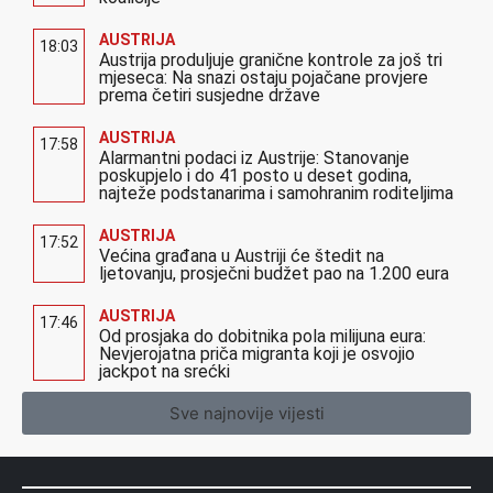
AUSTRIJA
18:03
Austrija produljuje granične kontrole za još tri
mjeseca: Na snazi ostaju pojačane provjere
prema četiri susjedne države
AUSTRIJA
17:58
Alarmantni podaci iz Austrije: Stanovanje
poskupjelo i do 41 posto u deset godina,
najteže podstanarima i samohranim roditeljima
AUSTRIJA
17:52
Većina građana u Austriji će štedit na
ljetovanju, prosječni budžet pao na 1.200 eura
AUSTRIJA
17:46
Od prosjaka do dobitnika pola milijuna eura:
Nevjerojatna priča migranta koji je osvojio
jackpot na srećki
Sve najnovije vijesti