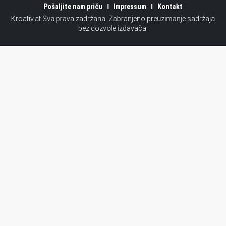
Pošaljite nam priču
Impressum
Kontakt
Kroativ.at Sva prava zadržana. Zabranjeno preuzimanje sadržaja
bez dozvole izdavača.