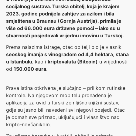
socijalnog sustava. Turska obitelj, koja je krajem
2023. godine podnijela zahtjev za azilom i bila
smještena u Braunau (Gornja Austrija), primila je
više od 66.000 eura državne pomoći – iako su u
stvarnosti posjedovali vrijednu imovinu u Turskoj.
Prema nalazima istrage, otac obitelji bio je vlasnik
seoskog imanja s vinogradom od 4,4 hektara
,
stana
u Istanbulu
, kao i
kriptovaluta (Bitcoin)
u vrijednosti
od
150.000 eura
.
Prava istina otkrivena je slučajno – prilikom rutinske
kontrole. Na njegovom mobitelu pronađena je
aplikacija za uvid u turski zemljišnoknjižni sustav,
gdje su jasno bili navedeni svi njegovi posjedi. Otac
je odmah sve priznao, uključujući i vlasništvo nad
kripto-novčanikom.