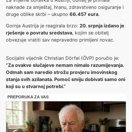
Za vrijeme boravka u Austriji, obitelj je primala
naknade za smještaj, hranu, zdravstveno osiguranje i
druge oblike skrbi – ukupno
66.457 eura
.
Gornja Austrija je reagirala brzo:
20. srpnja izdano je
rješenje o povratu sredstava
, kojim se obitelj
obvezuje vratiti sav nepravedno primljeni novac.
Socijalni vijećnik Christian Dörfel (ÖVP) poručio je:
“Za ovakve slučajeve nemam nimalo razumijevanja.
Odmah sam naredio strožu provjeru imovinskog
stanja svih azilanata. Pomoć smiju dobivati samo oni
koji su u stvarnoj potrebi.”