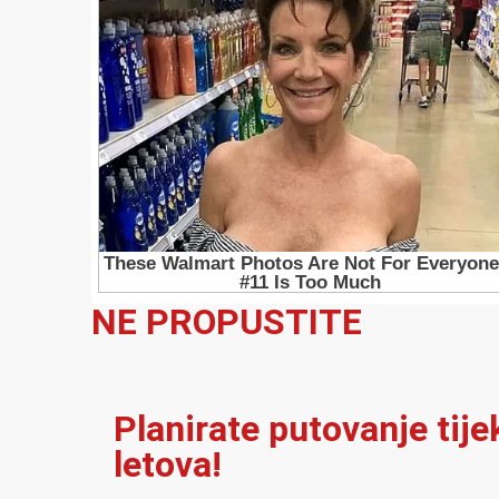
NE PROPUSTITE
Planirate putovanje tij
letova!