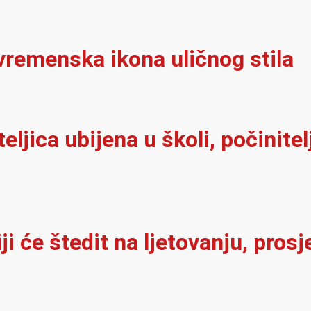
vremenska ikona uličnog stila
iteljica ubijena u školi, počinit
i će štedit na ljetovanju, pros