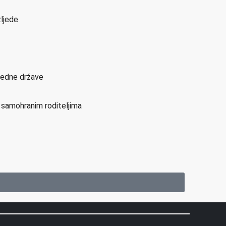
zljede
sjedne države
i samohranim roditeljima