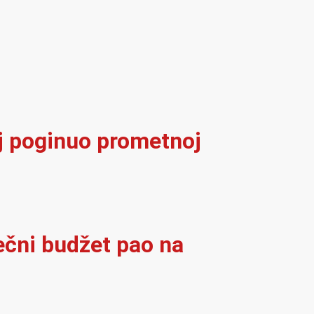
elj poginuo prometnoj
ječni budžet pao na