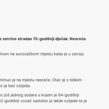
je smrtno stradao 15-godišnji dječak. Nesreća
 sinom na suvozačkom mjestu kada je u zavoju
minuo je na mjestu nesreće. Otac je s teškim
o je bez ozljeda.
o još jednog sudara u kojem je 64-godišnji
62-godišnji vozač zadobio je lakše ozljede te je