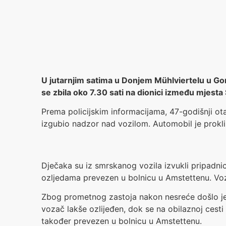
U jutarnjim satima u Donjem Mühlviertelu u Gor
se zbila oko 7.30 sati na dionici između mjest
Prema policijskim informacijama, 47-godišnji o
izgubio nadzor nad vozilom. Automobil je prokl
Dječaka su iz smrskanog vozila izvukli pripadni
ozljedama prevezen u bolnicu u Amstettenu. Voza
Zbog prometnog zastoja nakon nesreće došlo je 
vozač lakše ozlijeđen, dok se na obilaznoj cesti
također prevezen u bolnicu u Amstettenu.