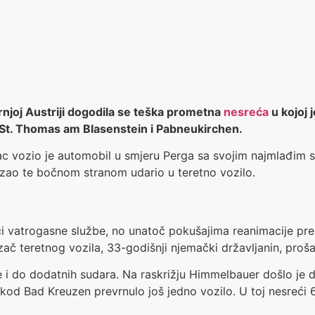
njoj Austriji dogodila se teška prometna
nesreća
u kojoj 
a St. Thomas am Blasenstein i Pabneukirchen.
tac vozio je automobil u smjeru Perga sa svojim najmlađim
izao te bočnom stranom udario u teretno vozilo.
ci vatrogasne službe, no unatoč pokušajima reanimacije pre
č teretnog vozila, 33-godišnji njemački državljanin, proša
i do dodatnih sudara. Na raskrižju Himmelbauer došlo je d
 kod Bad Kreuzen prevrnulo još jedno vozilo. U toj nesreći 