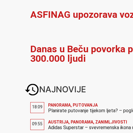
ASFINAG upozorava vozač
Danas u Beču povorka p
300.000 ljudi
NAJNOVIJE
PANORAMA
,
PUTOVANJA
18:09
Planirate putovanje tijekom ljeta? – pog
AUSTRIJA
,
PANORAMA
,
ZANIMLJIVOSTI
09:55
Adidas Superstar – svevremenska ikona u