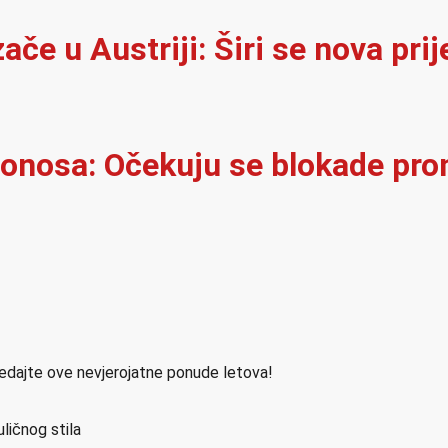
e u Austriji: Širi se nova prij
onosa: Očekuju se blokade pro
ledajte ove nevjerojatne ponude letova!
ličnog stila