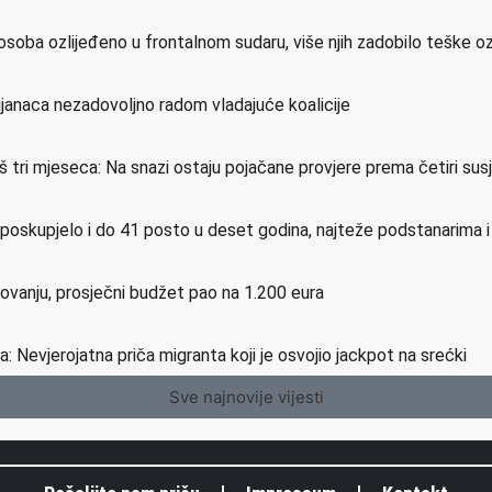
osoba ozlijeđeno u frontalnom sudaru, više njih zadobilo teške o
ijanaca nezadovoljno radom vladajuće koalicije
još tri mjeseca: Na snazi ostaju pojačane provjere prema četiri su
e poskupjelo i do 41 posto u deset godina, najteže podstanarima 
etovanju, prosječni budžet pao na 1.200 eura
a: Nevjerojatna priča migranta koji je osvojio jackpot na srećki
Sve najnovije vijesti