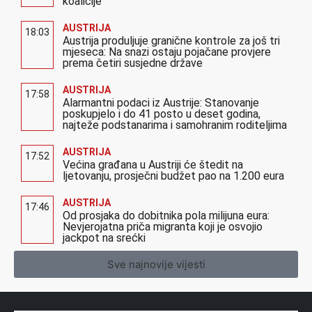
koalicije
AUSTRIJA
18:03
Austrija produljuje granične kontrole za još tri
mjeseca: Na snazi ostaju pojačane provjere
prema četiri susjedne države
AUSTRIJA
17:58
Alarmantni podaci iz Austrije: Stanovanje
poskupjelo i do 41 posto u deset godina,
najteže podstanarima i samohranim roditeljima
AUSTRIJA
17:52
Većina građana u Austriji će štedit na
ljetovanju, prosječni budžet pao na 1.200 eura
AUSTRIJA
17:46
Od prosjaka do dobitnika pola milijuna eura:
Nevjerojatna priča migranta koji je osvojio
jackpot na srećki
Sve najnovije vijesti