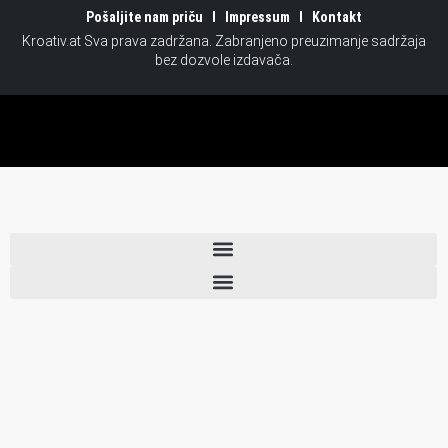
Pošaljite nam priču
Impressum
Kontakt
Kroativ.at Sva prava zadržana. Zabranjeno preuzimanje sadržaja
bez dozvole izdavača.
Vijesti
Pošaljite nam priču
Kultura i mediji
Impressum
Panorama
Kontakt
Sport