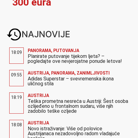
300 eura
NAJNOVIJE
PANORAMA
,
PUTOVANJA
18:09
Planirate putovanje tijekom ljeta? –
pogledajte ove nevjerojatne ponude letova!
AUSTRIJA
,
PANORAMA
,
ZANIMLJIVOSTI
09:55
Adidas Superstar – svevremenska ikona
uličnog stila
AUSTRIJA
18:19
Teška prometna nesreća u Austriji: Šest osoba
ozlijeđeno u frontalnom sudaru, više njih
zadobilo teške ozljede
AUSTRIJA
18:08
Novo istraživanje: Više od polovice
Austrijanaca nezadovoljno radom vladajuće