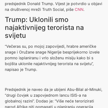
predsjednik Donald Trump. Vijest je potvrdio u objavi
na društvenoj mreži Truth Social, piše
CNN
.
Trump: Uklonili smo
najaktivnijeg terorista na
svijetu
“Večeras su, po mojoj zapovijedi, hrabre američke
snage i Oružane snage Nigerije besprijekorno izvele
pomno isplaniranu i vrlo složenu misiju kako bi s
bojišta uklonile najaktivnijeg terorista na svijetu”,
napisao je Trump.
Predsjednik je naveo da je ubijeni Abu-Bilal al-Minuki,
“drugi čovjek u zapovjednom lancu ISIS-a na
globalnoj razini”. Dodao je: “Više neće terorizirati
narod Afrike niti pomagati u planiranju operacija