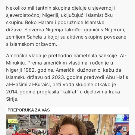
Nekoliko militantnih skupina djeluje u sjevernoj i
sjeveroistočnoj Nigeriji, uključujući islamističku
skupinu Boko Haram i podružnice Islamske
države. Sjeverna Nigerija također graniči s Nigerom,
zemljom Sahela u kojoj su aktivne skupine povezane
s Islamskom državom.
Američka vlada je prethodno nametnula sankcije Al-
Minukiju. Prema američkim vlastima, rođen je u
Nigeriji 1982. godine. Američki dužnosnici kažu da
Islamsku državu od 2023. godine predvodi Abu Hafis
al-Hašimi al-Kuraiši, peti vođa skupine otkako je
2014. godine proglasila “kalifat” u dijelovima Iraka i
Sirije.