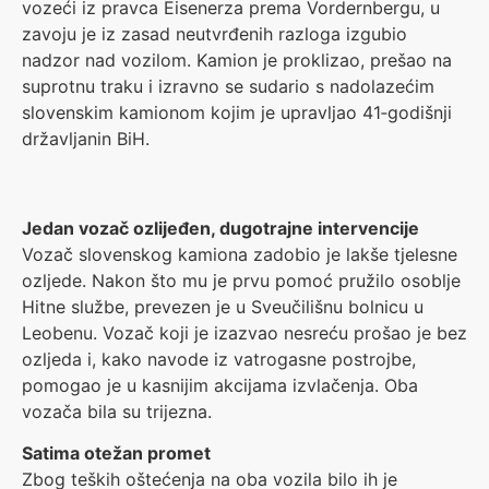
vozeći iz pravca Eisenerza prema Vordernbergu, u
zavoju je iz zasad neutvrđenih razloga izgubio
nadzor nad vozilom. Kamion je proklizao, prešao na
suprotnu traku i izravno se sudario s nadolazećim
slovenskim kamionom kojim je upravljao 41‑godišnji
državljanin BiH.
Jedan vozač ozlijeđen, dugotrajne intervencije
Vozač slovenskog kamiona zadobio je lakše tjelesne
ozljede. Nakon što mu je prvu pomoć pružilo osoblje
Hitne službe, prevezen je u Sveučilišnu bolnicu u
Leobenu. Vozač koji je izazvao nesreću prošao je bez
ozljeda i, kako navode iz vatrogasne postrojbe,
pomogao je u kasnijim akcijama izvlačenja. Oba
vozača bila su trijezna.
Satima otežan promet
Zbog teških oštećenja na oba vozila bilo ih je