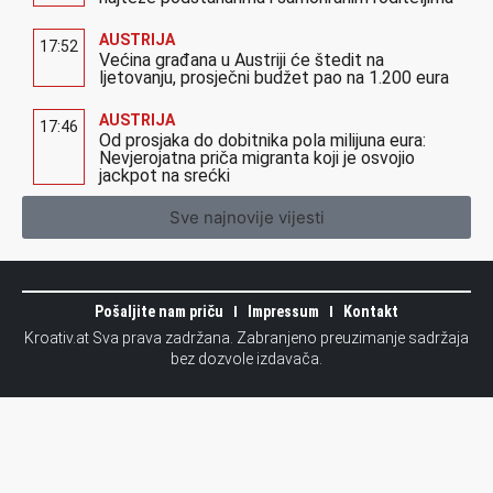
AUSTRIJA
17:52
Većina građana u Austriji će štedit na
ljetovanju, prosječni budžet pao na 1.200 eura
AUSTRIJA
17:46
Od prosjaka do dobitnika pola milijuna eura:
Nevjerojatna priča migranta koji je osvojio
jackpot na srećki
Sve najnovije vijesti
Pošaljite nam priču
Impressum
Kontakt
Kroativ.at Sva prava zadržana. Zabranjeno preuzimanje sadržaja
bez dozvole izdavača.