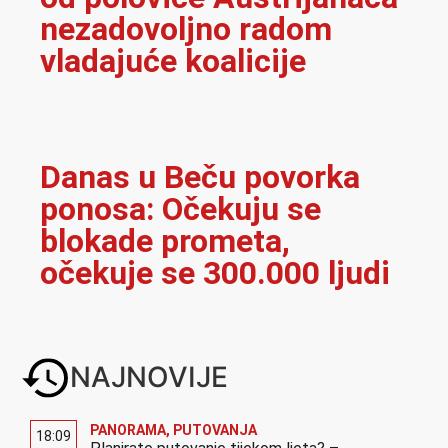
nezadovoljno radom
vladajuće koalicije
Danas u Beču povorka
ponosa: Očekuju se
blokade prometa,
očekuje se 300.000 ljudi
NAJNOVIJE
PANORAMA
,
PUTOVANJA
18:09