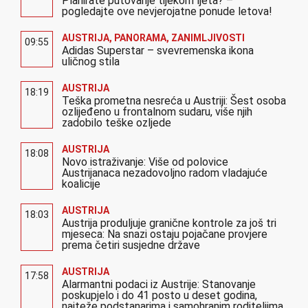
Planirate putovanje tijekom ljeta? –
pogledajte ove nevjerojatne ponude letova!
AUSTRIJA
,
PANORAMA
,
ZANIMLJIVOSTI
09:55
Adidas Superstar – svevremenska ikona
uličnog stila
AUSTRIJA
18:19
Teška prometna nesreća u Austriji: Šest osoba
ozlijeđeno u frontalnom sudaru, više njih
zadobilo teške ozljede
AUSTRIJA
18:08
Novo istraživanje: Više od polovice
Austrijanaca nezadovoljno radom vladajuće
koalicije
AUSTRIJA
18:03
Austrija produljuje granične kontrole za još tri
mjeseca: Na snazi ostaju pojačane provjere
prema četiri susjedne države
AUSTRIJA
17:58
Alarmantni podaci iz Austrije: Stanovanje
poskupjelo i do 41 posto u deset godina,
najteže podstanarima i samohranim roditeljima