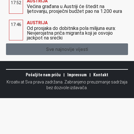
AUSTRIJA
17:52
Većina građana u Austriji će štedit na
ljetovanju, prosječni budžet pao na 1.200 eura
AUSTRIJA
17:46
Od prosjaka do dobitnika pola milijuna eura:
Nevjerojatna priča migranta koji je osvojio
jackpot na srećki
Sve najnovije vijesti
Pošaljite nam priču
Impressum
Kontakt
Kroativ.at Sva prava zadržana. Zabranjeno preuzimanje sadržaja
bez dozvole izdavača.