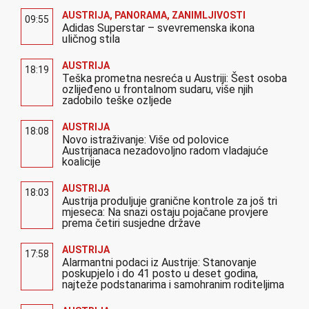
AUSTRIJA
,
PANORAMA
,
ZANIMLJIVOSTI
09:55
Adidas Superstar – svevremenska ikona
uličnog stila
AUSTRIJA
18:19
Teška prometna nesreća u Austriji: Šest osoba
ozlijeđeno u frontalnom sudaru, više njih
zadobilo teške ozljede
AUSTRIJA
18:08
Novo istraživanje: Više od polovice
Austrijanaca nezadovoljno radom vladajuće
koalicije
AUSTRIJA
18:03
Austrija produljuje granične kontrole za još tri
mjeseca: Na snazi ostaju pojačane provjere
prema četiri susjedne države
AUSTRIJA
17:58
Alarmantni podaci iz Austrije: Stanovanje
poskupjelo i do 41 posto u deset godina,
najteže podstanarima i samohranim roditeljima