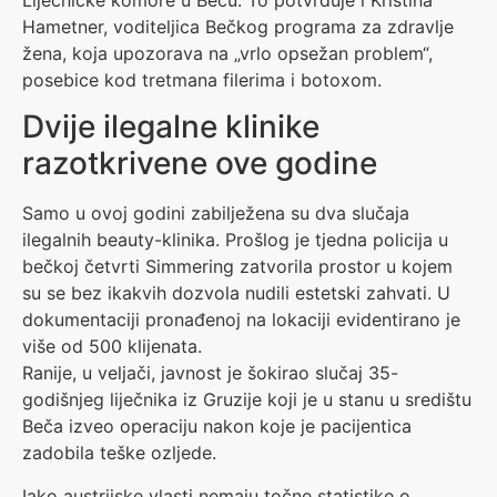
Hametner, voditeljica Bečkog programa za zdravlje
žena, koja upozorava na „vrlo opsežan problem“,
posebice kod tretmana filerima i botoxom.
Dvije ilegalne klinike
razotkrivene ove godine
Samo u ovoj godini zabilježena su dva slučaja
ilegalnih beauty-klinika. Prošlog je tjedna policija u
bečkoj četvrti Simmering zatvorila prostor u kojem
su se bez ikakvih dozvola nudili estetski zahvati. U
dokumentaciji pronađenoj na lokaciji evidentirano je
više od 500 klijenata.
Ranije, u veljači, javnost je šokirao slučaj 35-
godišnjeg liječnika iz Gruzije koji je u stanu u središtu
Beča izveo operaciju nakon koje je pacijentica
zadobila teške ozljede.
Iako austrijske vlasti nemaju točne statistike o