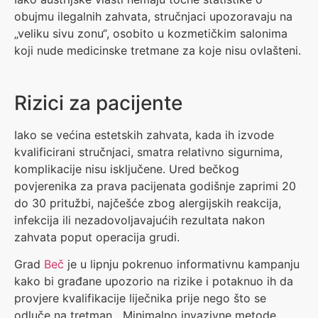
obujmu ilegalnih zahvata, stručnjaci upozoravaju na
„veliku sivu zonu“, osobito u kozmetičkim salonima
koji nude medicinske tretmane za koje nisu ovlašteni.
Rizici za pacijente
Iako se većina estetskih zahvata, kada ih izvode
kvalificirani stručnjaci, smatra relativno sigurnima,
komplikacije nisu isključene. Ured bečkog
povjerenika za prava pacijenata godišnje zaprimi 20
do 30 pritužbi, najčešće zbog alergijskih reakcija,
infekcija ili nezadovoljavajućih rezultata nakon
zahvata poput operacija grudi.
Grad
Beč
je u lipnju pokrenuo informativnu kampanju
kako bi građane upozorio na rizike i potaknuo ih da
provjere kvalifikacije liječnika prije nego što se
odluče na tretman. „Minimalno invazivne metode