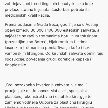
zabrinjavajući trend ilegalnih beauty-klinika koje
privlače stotine klijenata, često bez potrebnih
medicinskih kvalifikacija.
Prema podacima Grada Beča, godišnje se u Austriji
obavi između 30.000 i 100.000 estetskih zahvata, a
najčešće se radi o tretmanima botulinum toksinom
(poznatijim kao Botox), hijaluronskim filerima,
laserskim tretmanima pomlađivanja kože i tzv.
vampirskim liftingom. Od kirurških zahvata dominiraju
liposukcije, povećanja grudi, korekcije kapaka i
rinoplastike.
„Broj nezakonito izvedenih zahvata nije mali“,
procjenjuje dr. Johannes Matiasek, specijalist
plastične, rekonstruktivne i estetske kirurgije te
zamjenik voditelja Odbora za plastičnu kirurgiju
Liječničke komore u Beču. To potvrđuje i Kristina