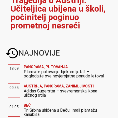
Tragedija u Austriji:
Učiteljica ubijena u školi,
počinitelj poginuo
prometnoj nesreći
NAJNOVIJE
PANORAMA
,
PUTOVANJA
18:09
Planirate putovanje tijekom ljeta? –
pogledajte ove nevjerojatne ponude letova!
AUSTRIJA
,
PANORAMA
,
ZANIMLJIVOSTI
09:55
Adidas Superstar – svevremenska ikona
uličnog stila
BEČ
01:05
Tri Srbina uhićena u Beču: Imali plantažu
kanabisa