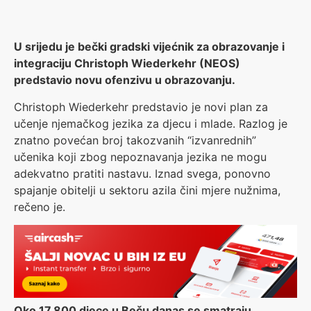
U srijedu je bečki gradski vijećnik za obrazovanje i
integraciju Christoph Wiederkehr (NEOS)
predstavio novu ofenzivu u obrazovanju.
Christoph Wiederkehr predstavio je novi plan za
učenje njemačkog jezika za djecu i mlade. Razlog je
znatno povećan broj takozvanih “izvanrednih”
učenika koji zbog nepoznavanja jezika ne mogu
adekvatno pratiti nastavu. Iznad svega, ponovno
spajanje obitelji u sektoru azila čini mjere nužnima,
rečeno je.
Oko 17.800 djece u Beču danas se smatraju