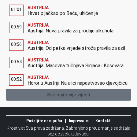
AUSTRIJA
01:01
Hrvat pljačkao po Beču, uhićen je
AUSTRIJA
00:59
Austrija: Nova pravila za prodaju alkohola
AUSTRIJA
00:56
Austrija: Od petka vrijede stroža pravila za azil
AUSTRIJA
00:54
Austrija: Masovna tučnjava Sirijaca i Kosovara
AUSTRIJA
00:52
Horor u Austriji: Na ulici napastvovao djevojčicu
Sve najnovije vijesti
Pošaljite nam priču
Impressum
Kontakt
Kroativ.at Sva prava zadržana. Zabranjeno preuzimanje sadržaja
bez dozvole izdavača.