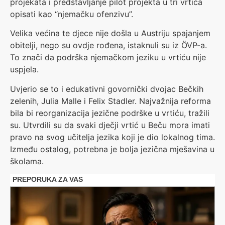
projekata i predstavljanje pilot projekta u tri vrtića
opisati kao “njemačku ofenzivu”.
Velika većina te djece nije došla u Austriju spajanjem
obitelji, nego su ovdje rođena, istaknuli su iz ÖVP-a.
To znači da podrška njemačkom jeziku u vrtiću nije
uspjela.
Uvjerio se to i edukativni govornički dvojac Bečkih
zelenih, Julia Malle i Felix Stadler. Najvažnija reforma
bila bi reorganizacija jezične podrške u vrtiću, tražili
su. Utvrdili su da svaki dječji vrtić u Beču mora imati
pravo na svog učitelja jezika koji je dio lokalnog tima.
Između ostalog, potrebna je bolja jezična mješavina u
školama.