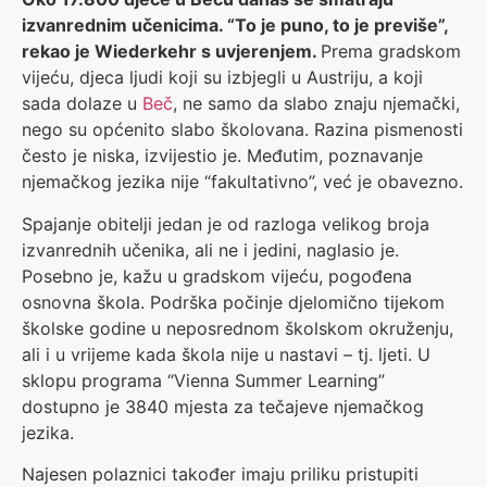
izvanrednim učenicima. “To je puno, to je previše”,
rekao je Wiederkehr s uvjerenjem.
Prema gradskom
vijeću, djeca ljudi koji su izbjegli u Austriju, a koji
sada dolaze u
Beč
, ne samo da slabo znaju njemački,
nego su općenito slabo školovana. Razina pismenosti
često je niska, izvijestio je. Međutim, poznavanje
njemačkog jezika nije “fakultativno”, već je obavezno.
Spajanje obitelji jedan je od razloga velikog broja
izvanrednih učenika, ali ne i jedini, naglasio je.
Posebno je, kažu u gradskom vijeću, pogođena
osnovna škola. Podrška počinje djelomično tijekom
školske godine u neposrednom školskom okruženju,
ali i u vrijeme kada škola nije u nastavi – tj. ljeti. U
sklopu programa “Vienna Summer Learning”
dostupno je 3840 mjesta za tečajeve njemačkog
jezika.
Najesen polaznici također imaju priliku pristupiti