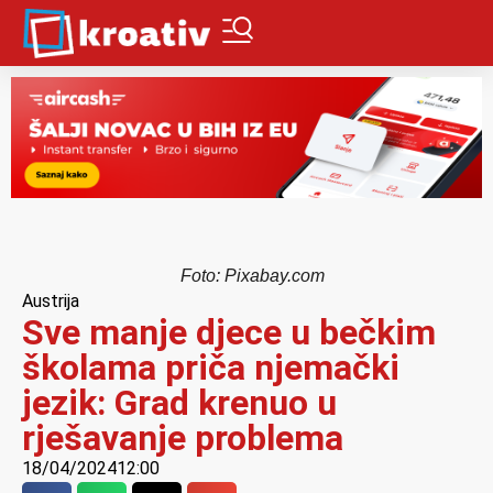
Foto: Pixabay.com
Austrija
Sve manje djece u bečkim
školama priča njemački
jezik: Grad krenuo u
rješavanje problema
18/04/2024
12:00