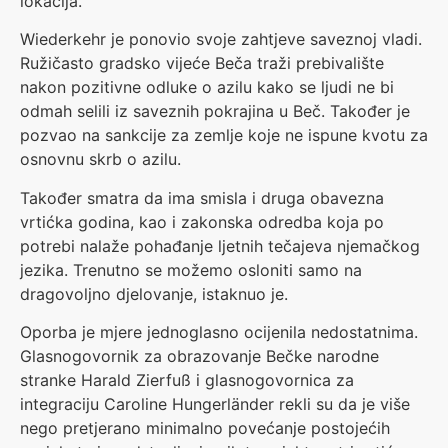
lokacija.
Wiederkehr je ponovio svoje zahtjeve saveznoj vladi.
Ružičasto gradsko vijeće Beča traži prebivalište
nakon pozitivne odluke o azilu kako se ljudi ne bi
odmah selili iz saveznih pokrajina u Beč. Također je
pozvao na sankcije za zemlje koje ne ispune kvotu za
osnovnu skrb o azilu.
Također smatra da ima smisla i druga obavezna
vrtićka godina, kao i zakonska odredba koja po
potrebi nalaže pohađanje ljetnih tečajeva njemačkog
jezika. Trenutno se možemo osloniti samo na
dragovoljno djelovanje, istaknuo je.
Oporba je mjere jednoglasno ocijenila nedostatnima.
Glasnogovornik za obrazovanje Bečke narodne
stranke Harald Zierfuß i glasnogovornica za
integraciju Caroline Hungerländer rekli su da je više
nego pretjerano minimalno povećanje postojećih