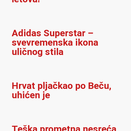
Adidas Superstar –
svevremenska ikona
uličnog stila
Hrvat pljačkao po Beču,
uhićen je
Teška prometna nesreća