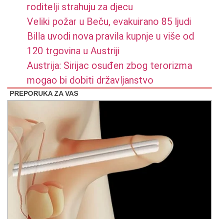
roditelji strahuju za djecu
Veliki požar u Beču, evakuirano 85 ljudi
Billa uvodi nova pravila kupnje u više od
120 trgovina u Austriji
Austrija: Sirijac osuđen zbog terorizma
mogao bi dobiti državljanstvo