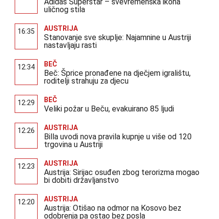
Adidas Superstar – svevremenska ikona
uličnog stila
AUSTRIJA
16:35
Stanovanje sve skuplje: Najamnine u Austriji
nastavljaju rasti
BEČ
12:34
Beč: Šprice pronađene na dječjem igralištu,
roditelji strahuju za djecu
BEČ
12:29
Veliki požar u Beču, evakuirano 85 ljudi
AUSTRIJA
12:26
Billa uvodi nova pravila kupnje u više od 120
trgovina u Austriji
AUSTRIJA
12:23
Austrija: Sirijac osuđen zbog terorizma mogao
bi dobiti državljanstvo
AUSTRIJA
12:20
Austrija: Otišao na odmor na Kosovo bez
odobrenja pa ostao bez posla