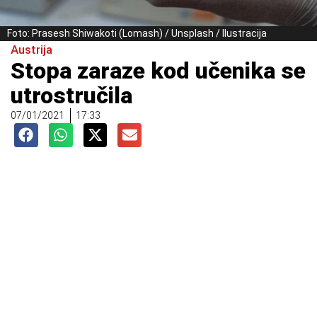
Foto: Prasesh Shiwakoti (Lomash) / Unsplash / Ilustracija
Austrija
Stopa zaraze kod učenika se
utrostručila
07/01/2021
17:33