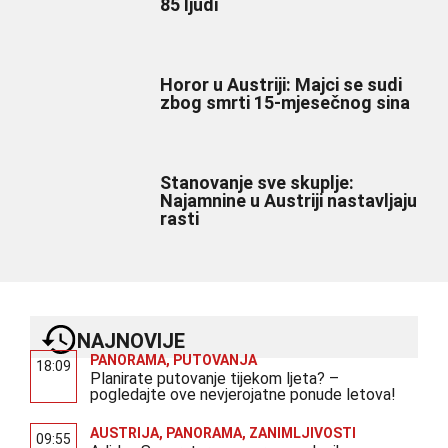
85 ljudi
Horor u Austriji: Majci se sudi
zbog smrti 15-mjesečnog sina
Stanovanje sve skuplje:
Najamnine u Austriji nastavljaju
rasti
NAJNOVIJE
PANORAMA
,
PUTOVANJA
18:09
Planirate putovanje tijekom ljeta? –
pogledajte ove nevjerojatne ponude letova!
AUSTRIJA
,
PANORAMA
,
ZANIMLJIVOSTI
09:55