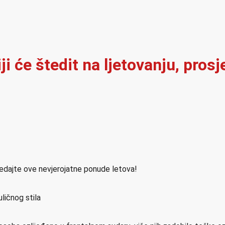
i će štedit na ljetovanju, pros
ledajte ove nevjerojatne ponude letova!
ličnog stila