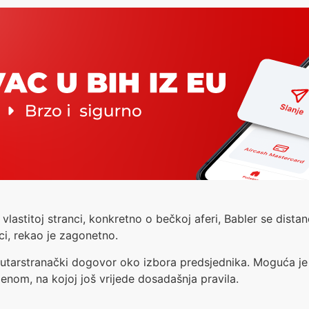
 vlastitoj stranci, konkretno o bečkoj aferi, Babler se dista
nci, rekao je zagonetno.
unutarstranački dogovor oko izbora predsjednika. Moguća je 
denom, na kojoj još vrijede dosadašnja pravila.