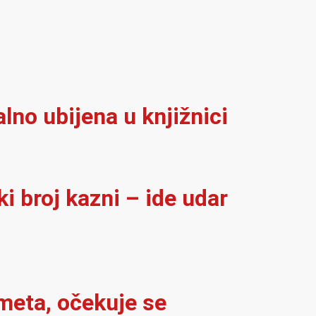
alno ubijena u knjižnici
i broj kazni – ide udar
meta, očekuje se