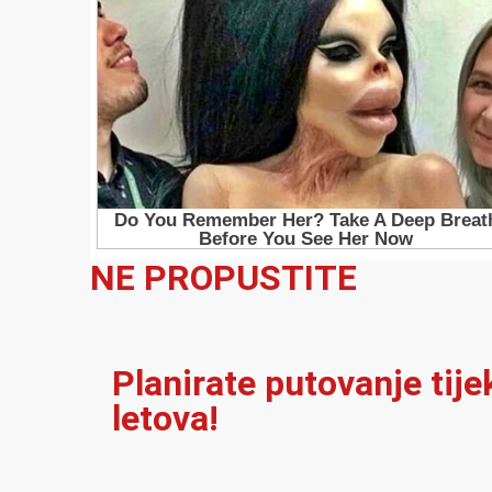
NE PROPUSTITE
Planirate putovanje tij
letova!