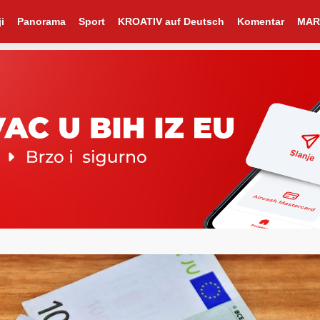
i
Panorama
Sport
KROATIV auf Deutsch
Komentar
MAR