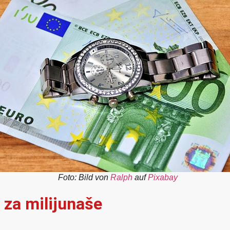
Foto: Bild von
Ralph
auf
Pixabay
 za milijunaše