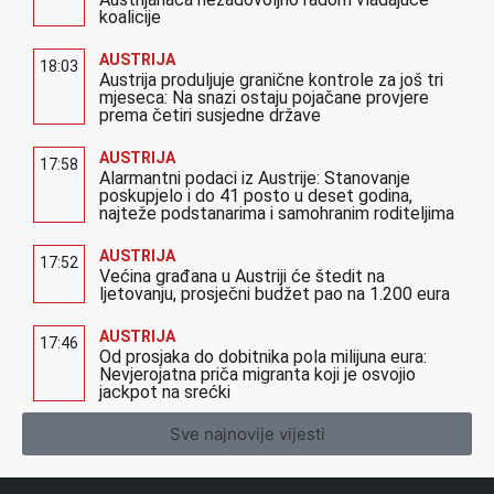
koalicije
AUSTRIJA
18:03
Austrija produljuje granične kontrole za još tri
mjeseca: Na snazi ostaju pojačane provjere
prema četiri susjedne države
AUSTRIJA
17:58
Alarmantni podaci iz Austrije: Stanovanje
poskupjelo i do 41 posto u deset godina,
najteže podstanarima i samohranim roditeljima
AUSTRIJA
17:52
Većina građana u Austriji će štedit na
ljetovanju, prosječni budžet pao na 1.200 eura
AUSTRIJA
17:46
Od prosjaka do dobitnika pola milijuna eura:
Nevjerojatna priča migranta koji je osvojio
jackpot na srećki
Sve najnovije vijesti