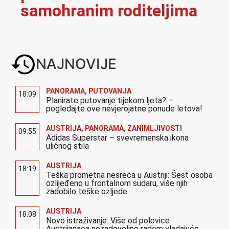
samohranim roditeljima
NAJNOVIJE
PANORAMA
,
PUTOVANJA
18:09
Planirate putovanje tijekom ljeta? –
pogledajte ove nevjerojatne ponude letova!
AUSTRIJA
,
PANORAMA
,
ZANIMLJIVOSTI
09:55
Adidas Superstar – svevremenska ikona
uličnog stila
AUSTRIJA
18:19
Teška prometna nesreća u Austriji: Šest osoba
ozlijeđeno u frontalnom sudaru, više njih
zadobilo teške ozljede
AUSTRIJA
18:08
Novo istraživanje: Više od polovice
Austrijanaca nezadovoljno radom vladajuće