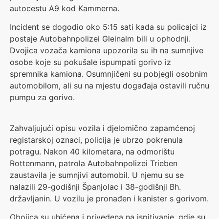
autocestu A9 kod Kammerna.
Incident se dogodio oko 5:15 sati kada su policajci iz
postaje Autobahnpolizei Gleinalm bili u ophodnji.
Dvojica vozača kamiona upozorila su ih na sumnjive
osobe koje su pokušale ispumpati gorivo iz
spremnika kamiona. Osumnjičeni su pobjegli osobnim
automobilom, ali su na mjestu događaja ostavili ručnu
pumpu za gorivo.
Zahvaljujući opisu vozila i djelomično zapamćenoj
registarskoj oznaci, policija je ubrzo pokrenula
potragu. Nakon 40 kilometara, na odmorištu
Rottenmann, patrola Autobahnpolizei Trieben
zaustavila je sumnjivi automobil. U njemu su se
nalazili 29-godišnji Španjolac i 38-godišnji Bh.
državljanin. U vozilu je pronađen i kanister s gorivom.
Obojica su uhićena i privedena na ispitivanje, gdje su