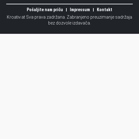
Pošaljite nam priču
Impressum
Kontakt
Kroativ.at Sva prava zadržana. Zabranjeno preuzimanje sadržaja
bez dozvole izdavača.