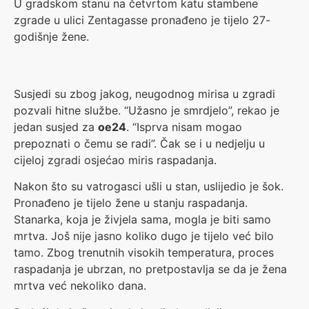
U gradskom stanu na četvrtom katu stambene
zgrade u ulici Zentagasse pronađeno je tijelo 27-
godišnje žene.
Susjedi su zbog jakog, neugodnog mirisa u zgradi
pozvali hitne službe. “Užasno je smrdjelo”, rekao je
jedan susjed za
oe24
. “Isprva nisam mogao
prepoznati o čemu se radi”. Čak se i u nedjelju u
cijeloj zgradi osjećao miris raspadanja.
Nakon što su vatrogasci ušli u stan, uslijedio je šok.
Pronađeno je tijelo žene u stanju raspadanja.
Stanarka, koja je živjela sama, mogla je biti samo
mrtva. Još nije jasno koliko dugo je tijelo već bilo
tamo. Zbog trenutnih visokih temperatura, proces
raspadanja je ubrzan, no pretpostavlja se da je žena
mrtva već nekoliko dana.