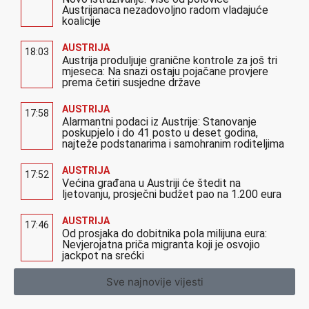
Austrijanaca nezadovoljno radom vladajuće
koalicije
AUSTRIJA
18:03
Austrija produljuje granične kontrole za još tri
mjeseca: Na snazi ostaju pojačane provjere
prema četiri susjedne države
AUSTRIJA
17:58
Alarmantni podaci iz Austrije: Stanovanje
poskupjelo i do 41 posto u deset godina,
najteže podstanarima i samohranim roditeljima
AUSTRIJA
17:52
Većina građana u Austriji će štedit na
ljetovanju, prosječni budžet pao na 1.200 eura
AUSTRIJA
17:46
Od prosjaka do dobitnika pola milijuna eura:
Nevjerojatna priča migranta koji je osvojio
jackpot na srećki
Sve najnovije vijesti