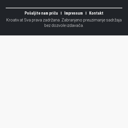
Pošaljite nam priču
Impressum
Kontakt
Kroativ.at Sva prava zadržana. Zabranjeno preuzimanje sadržaja
bez dozvole izdavača.