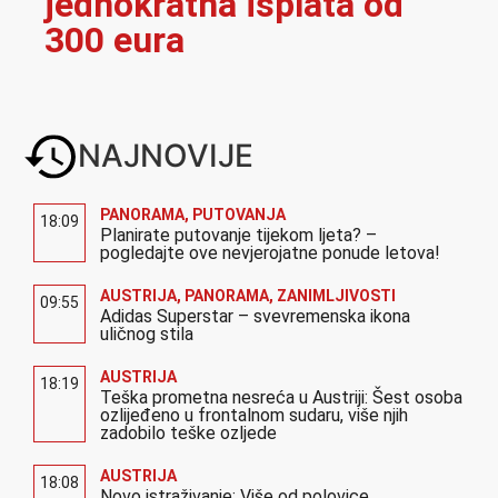
jednokratna isplata od
300 eura
NAJNOVIJE
PANORAMA
,
PUTOVANJA
18:09
Planirate putovanje tijekom ljeta? –
pogledajte ove nevjerojatne ponude letova!
AUSTRIJA
,
PANORAMA
,
ZANIMLJIVOSTI
09:55
Adidas Superstar – svevremenska ikona
uličnog stila
AUSTRIJA
18:19
Teška prometna nesreća u Austriji: Šest osoba
ozlijeđeno u frontalnom sudaru, više njih
zadobilo teške ozljede
AUSTRIJA
18:08
Novo istraživanje: Više od polovice