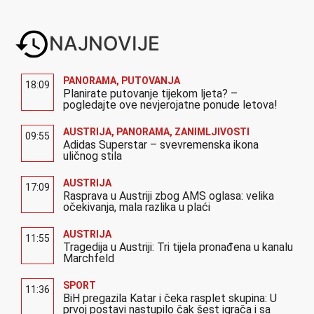
NAJNOVIJE
PANORAMA
,
PUTOVANJA
18:09
Planirate putovanje tijekom ljeta? –
pogledajte ove nevjerojatne ponude letova!
AUSTRIJA
,
PANORAMA
,
ZANIMLJIVOSTI
09:55
Adidas Superstar – svevremenska ikona
uličnog stila
AUSTRIJA
17:09
Rasprava u Austriji zbog AMS oglasa: velika
očekivanja, mala razlika u plaći
AUSTRIJA
11:55
Tragedija u Austriji: Tri tijela pronađena u kanalu
Marchfeld
SPORT
11:36
BiH pregazila Katar i čeka rasplet skupina: U
prvoj postavi nastupilo čak šest igrača i sa