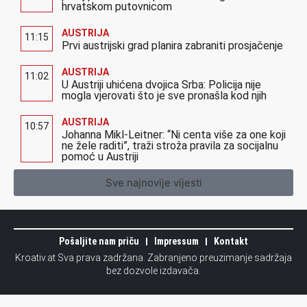
hrvatskom putovnicom
AUSTRIJA
11:15
Prvi austrijski grad planira zabraniti prosjačenje
AUSTRIJA
11:02
U Austriji uhićena dvojica Srba: Policija nije
mogla vjerovati što je sve pronašla kod njih
AUSTRIJA
10:57
Johanna Mikl-Leitner: “Ni centa više za one koji
ne žele raditi”, traži stroža pravila za socijalnu
pomoć u Austriji
Sve najnovije vijesti
Pošaljite nam priču
Impressum
Kontakt
Kroativ.at Sva prava zadržana. Zabranjeno preuzimanje sadržaja
bez dozvole izdavača.