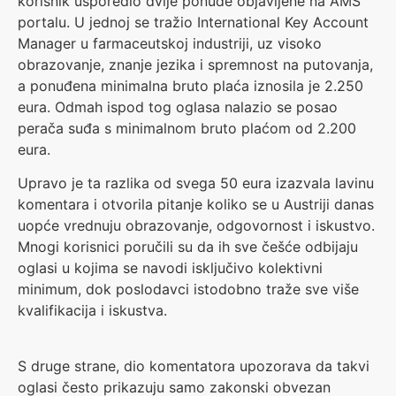
korisnik usporedio dvije ponude objavljene na AMS
portalu. U jednoj se tražio International Key Account
Manager u farmaceutskoj industriji, uz visoko
obrazovanje, znanje jezika i spremnost na putovanja,
a ponuđena minimalna bruto plaća iznosila je 2.250
eura. Odmah ispod tog oglasa nalazio se posao
perača suđa s minimalnom bruto plaćom od 2.200
eura.
Upravo je ta razlika od svega 50 eura izazvala lavinu
komentara i otvorila pitanje koliko se u Austriji danas
uopće vrednuju obrazovanje, odgovornost i iskustvo.
Mnogi korisnici poručili su da ih sve češće odbijaju
oglasi u kojima se navodi isključivo kolektivni
minimum, dok poslodavci istodobno traže sve više
kvalifikacija i iskustva.
S druge strane, dio komentatora upozorava da takvi
oglasi često prikazuju samo zakonski obvezan