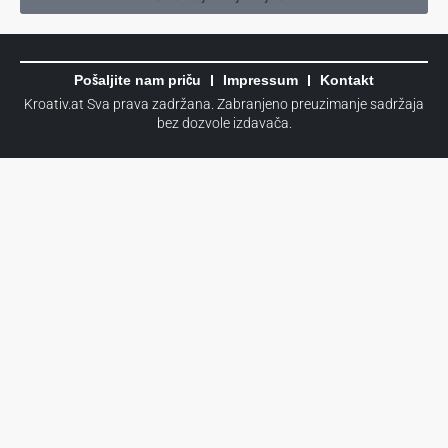
Pošaljite nam priču
Impressum
Kontakt
Kroativ.at Sva prava zadržana. Zabranjeno preuzimanje sadržaja
bez dozvole izdavača.