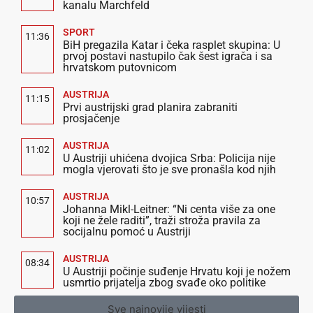
kanalu Marchfeld
SPORT
11:36
BiH pregazila Katar i čeka rasplet skupina: U
prvoj postavi nastupilo čak šest igrača i sa
hrvatskom putovnicom
AUSTRIJA
11:15
Prvi austrijski grad planira zabraniti
prosjačenje
AUSTRIJA
11:02
U Austriji uhićena dvojica Srba: Policija nije
mogla vjerovati što je sve pronašla kod njih
AUSTRIJA
10:57
Johanna Mikl-Leitner: “Ni centa više za one
koji ne žele raditi”, traži stroža pravila za
socijalnu pomoć u Austriji
AUSTRIJA
08:34
U Austriji počinje suđenje Hrvatu koji je nožem
usmrtio prijatelja zbog svađe oko politike
Sve najnovije vijesti