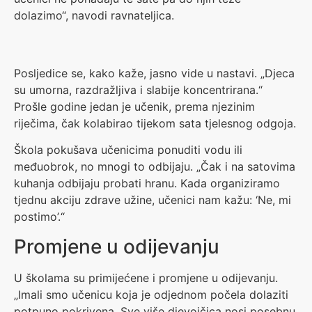
dolazimo“, navodi ravnateljica.
Posljedice se, kako kaže, jasno vide u nastavi. „Djeca
su umorna, razdražljiva i slabije koncentrirana.“
Prošle godine jedan je učenik, prema njezinim
riječima, čak kolabirao tijekom sata tjelesnog odgoja.
Škola pokušava učenicima ponuditi vodu ili
međuobrok, no mnogi to odbijaju. „Čak i na satovima
kuhanja odbijaju probati hranu. Kada organiziramo
tjednu akciju zdrave užine, učenici nam kažu: ‘Ne, mi
postimo’.“
Promjene u odijevanju
U školama su primijećene i promjene u odijevanju.
„Imali smo učenicu koja je odjednom počela dolaziti
potpuno pokrivena. Sve više djevojčica nosi posebnu