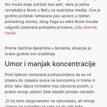
tko može dulje izdržati bez jela“, rekla je jedna
ravnateljica škole u Beču za austrijske medije. Ove je
godine početak ramazana pao upravo u tjedan
pokladnog utorka, zbog čega su neke škole morale
odgoditi planirane pokladne proslave,
piše dnevnik
Heute.
Prema riječima djelatnika u školama, situacija je
svake godine sve izraženija.
Umor i manjak koncentracije
Post tijekom ramazana podrazumijeva da se od
izlaska do zalaska sunca ne konzumira ni hrana ni
piće. Iako djeca formalno nisu obvezna postiti, u
praksi mnogi učenici žele slijediti primjer odraslih.
„O toj temi razgovaramo na vjeronauku, ali mnogi
učenici ne pohađaju te sate pa do njih teže