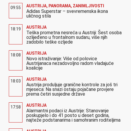
AUSTRIJA
,
PANORAMA
,
ZANIMLJIVOSTI
09:55
Adidas Superstar – svevremenska ikona
uličnog stila
AUSTRIJA
18:19
Teška prometna nesreća u Austriji: Šest osoba
ozlijeđeno u frontalnom sudaru, više njih
zadobilo teške ozljede
AUSTRIJA
18:08
Novo istraživanje: Više od polovice
Austrijanaca nezadovoljno radom vladajuće
koalicije
AUSTRIJA
18:03
Austrija produljuje granične kontrole za još tri
mjeseca: Na snazi ostaju pojačane provjere
prema četiri susjedne države
AUSTRIJA
17:58
Alarmantni podaci iz Austrije: Stanovanje
poskupjelo i do 41 posto u deset godina,
najteže podstanarima i samohranim roditeljima