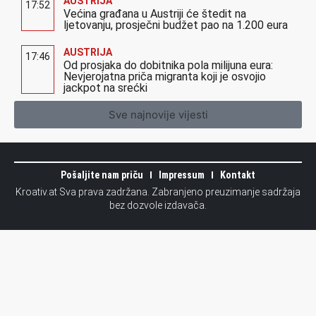
AUSTRIJA
17:52
Većina građana u Austriji će štedit na
ljetovanju, prosječni budžet pao na 1.200 eura
AUSTRIJA
17:46
Od prosjaka do dobitnika pola milijuna eura:
Nevjerojatna priča migranta koji je osvojio
jackpot na srećki
Sve najnovije vijesti
Pošaljite nam priču
Impressum
Kontakt
Kroativ.at Sva prava zadržana. Zabranjeno preuzimanje sadržaja
bez dozvole izdavača.