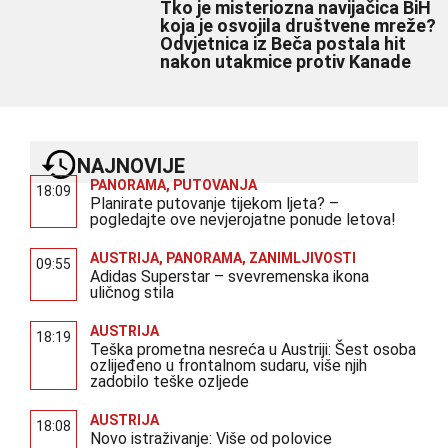
Tko je misteriozna navijačica BiH
koja je osvojila društvene mreže?
Odvjetnica iz Beča postala hit
nakon utakmice protiv Kanade
NAJNOVIJE
PANORAMA
,
PUTOVANJA
18:09
Planirate putovanje tijekom ljeta? –
pogledajte ove nevjerojatne ponude letova!
AUSTRIJA
,
PANORAMA
,
ZANIMLJIVOSTI
09:55
Adidas Superstar – svevremenska ikona
uličnog stila
AUSTRIJA
18:19
Teška prometna nesreća u Austriji: Šest osoba
ozlijeđeno u frontalnom sudaru, više njih
zadobilo teške ozljede
AUSTRIJA
18:08
Novo istraživanje: Više od polovice