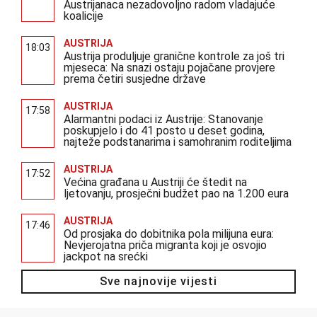
Austrijanaca nezadovoljno radom vladajuće
koalicije
AUSTRIJA
18:03
Austrija produljuje granične kontrole za još tri
mjeseca: Na snazi ostaju pojačane provjere
prema četiri susjedne države
AUSTRIJA
17:58
Alarmantni podaci iz Austrije: Stanovanje
poskupjelo i do 41 posto u deset godina,
najteže podstanarima i samohranim roditeljima
AUSTRIJA
17:52
Većina građana u Austriji će štedit na
ljetovanju, prosječni budžet pao na 1.200 eura
AUSTRIJA
17:46
Od prosjaka do dobitnika pola milijuna eura:
Nevjerojatna priča migranta koji je osvojio
jackpot na srećki
Sve najnovije vijesti