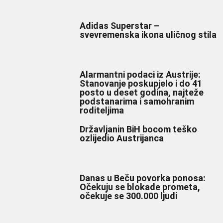
Adidas Superstar –
svevremenska ikona uličnog stila
Alarmantni podaci iz Austrije:
Stanovanje poskupjelo i do 41
posto u deset godina, najteže
podstanarima i samohranim
roditeljima
Državljanin BiH bocom teško
ozlijedio Austrijanca
Danas u Beču povorka ponosa:
Očekuju se blokade prometa,
očekuje se 300.000 ljudi