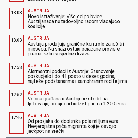
AUSTRIJA
18:08
Novo istraživanje: Više od polovice
Austrijanaca nezadovoljno radom vladajuće
koalicije
AUSTRIJA
18:03
Austrija produljuje granične kontrole za još tri
mjeseca: Na snazi ostaju pojačane provjere
prema četiri susjedne države
AUSTRIJA
17:58
Alarmantni podaci iz Austrije: Stanovanje
poskupjelo i do 41 posto u deset godina,
najteže podstanarima i samohranim roditeljima
AUSTRIJA
17:52
Većina građana u Austriji će štedit na
ljetovanju, prosječni budžet pao na 1.200 eura
AUSTRIJA
17:46
Od prosjaka do dobitnika pola milijuna eura:
Nevjerojatna priča migranta koji je osvojio
jackpot na srećki