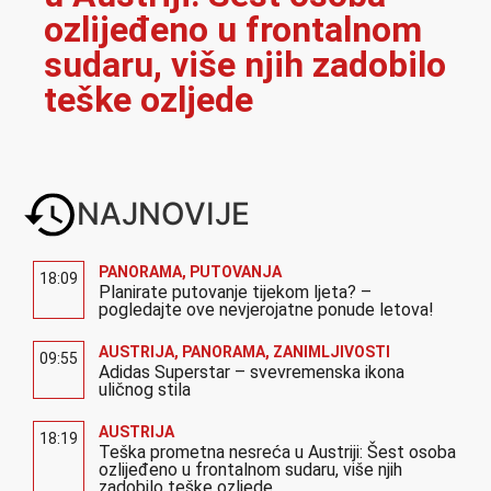
ozlijeđeno u frontalnom
sudaru, više njih zadobilo
teške ozljede
NAJNOVIJE
PANORAMA
,
PUTOVANJA
18:09
Planirate putovanje tijekom ljeta? –
pogledajte ove nevjerojatne ponude letova!
AUSTRIJA
,
PANORAMA
,
ZANIMLJIVOSTI
09:55
Adidas Superstar – svevremenska ikona
uličnog stila
AUSTRIJA
18:19
Teška prometna nesreća u Austriji: Šest osoba
ozlijeđeno u frontalnom sudaru, više njih
zadobilo teške ozljede