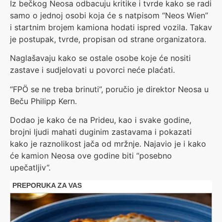
Iz bečkog Neosa odbacuju kritike i tvrde kako se radi
samo o jednoj osobi koja će s natpisom “Neos Wien”
i startnim brojem kamiona hodati ispred vozila. Takav
je postupak, tvrde, propisan od strane organizatora.
Naglašavaju kako se ostale osobe koje će nositi
zastave i sudjelovati u povorci neće plaćati.
“FPÖ se ne treba brinuti”, poručio je direktor Neosa u
Beču Philipp Kern.
Dodao je kako će na Prideu, kao i svake godine,
brojni ljudi mahati duginim zastavama i pokazati
kako je raznolikost jača od mržnje. Najavio je i kako
će kamion Neosa ove godine biti “posebno
upečatljiv”.