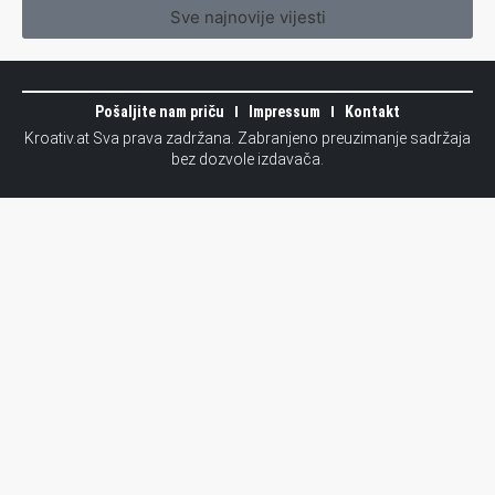
Sve najnovije vijesti
Pošaljite nam priču
Impressum
Kontakt
Kroativ.at Sva prava zadržana. Zabranjeno preuzimanje sadržaja
bez dozvole izdavača.