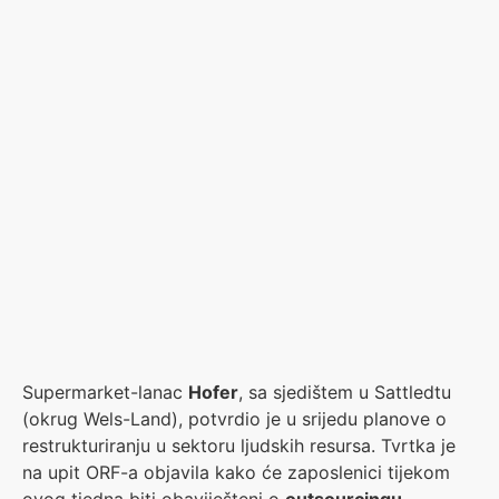
Supermarket-lanac
Hofer
, sa sjedištem u Sattledtu
(okrug Wels-Land), potvrdio je u srijedu planove o
restrukturiranju u sektoru ljudskih resursa. Tvrtka je
na upit ORF-a objavila kako će zaposlenici tijekom
ovog tjedna biti obaviješteni o
outsourcingu