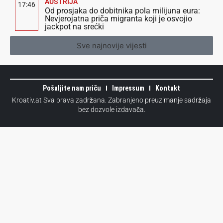
AUSTRIJA
17:46
Od prosjaka do dobitnika pola milijuna eura:
Nevjerojatna priča migranta koji je osvojio
jackpot na srećki
Sve najnovije vijesti
Pošaljite nam priču
Impressum
Kontakt
Kroativ.at Sva prava zadržana. Zabranjeno preuzimanje sadržaja
bez dozvole izdavača.