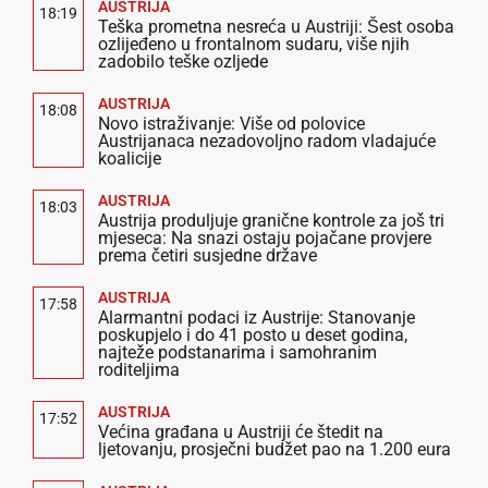
AUSTRIJA
18:19
Teška prometna nesreća u Austriji: Šest osoba
ozlijeđeno u frontalnom sudaru, više njih
zadobilo teške ozljede
AUSTRIJA
18:08
Novo istraživanje: Više od polovice
Austrijanaca nezadovoljno radom vladajuće
koalicije
AUSTRIJA
18:03
Austrija produljuje granične kontrole za još tri
mjeseca: Na snazi ostaju pojačane provjere
prema četiri susjedne države
AUSTRIJA
17:58
Alarmantni podaci iz Austrije: Stanovanje
poskupjelo i do 41 posto u deset godina,
najteže podstanarima i samohranim
roditeljima
AUSTRIJA
17:52
Većina građana u Austriji će štedit na
ljetovanju, prosječni budžet pao na 1.200 eura