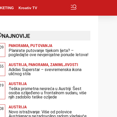
KETING
Kroativ TV
NAJNOVIJE
PANORAMA
,
PUTOVANJA
:09
Planirate putovanje tijekom ljeta? –
pogledajte ove nevjerojatne ponude letova!
AUSTRIJA
,
PANORAMA
,
ZANIMLJIVOSTI
:55
Adidas Superstar – svevremenska ikona
uličnog stila
AUSTRIJA
:19
Teška prometna nesreća u Austriji: Šest
osoba ozlijeđeno u frontalnom sudaru, više
njih zadobilo teške ozljede
AUSTRIJA
:08
Novo istraživanje: Više od polovice
Austrijanaca nezadovoljno radom vladajuće