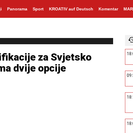
i
Panorama
Sport
KROATIV auf Deutsch
Komentar
MAR
fikacije za Svjetsko
18
ma dvije opcije
09
18
18