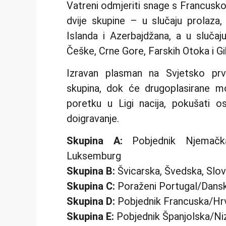
Vatreni odmjeriti snage s Francusk
dvije skupine – u slučaju prolaza, 
Islanda i Azerbajdžana, a u slučaj
Češke, Crne Gore, Farskih Otoka i Gi
Izravan plasman na Svjetsko prv
skupina, dok će drugoplasirane mo
poretku u Ligi nacija, pokušati os
doigravanje.
Skupina A:
Pobjednik Njemačka/I
Luksemburg
Skupina B:
Švicarska, Švedska, Slov
Skupina C:
Poraženi Portugal/Danska
Skupina D:
Pobjednik Francuska/Hrva
Skupina E:
Pobjednik Španjolska/Ni