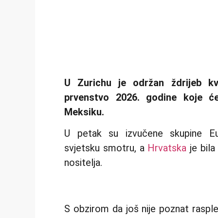
U Zurichu je održan ždrijeb kva
prvenstvo 2026. godine koje ć
Meksiku.
U petak su izvučene skupine Eur
svjetsku smotru, a
Hrvatska
je bila
nositelja.
S obzirom da još nije poznat rasplet