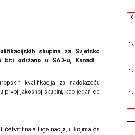
18
17
lifikacijskih skupina za Svjetsko
e biti održano u SAD-u, Kanadi i
17
opskih kvalifikacija za nadolazeću
 u prvoj jakosnoj skupini, kao jedan od
17
 četvrtfinala Lige nacija, u kojima će