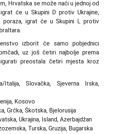
om, Hrvatska se može naći u jednoj od
igrat će u Skupini D protiv Ukrajine,
u poraza, igrat će u Skupini L protiv
braltara.
enstvo izborit će samo pobjednici
mčadi, uz još četiri najbolje prema
igurati preostala četiri mjesta kroz
talija, Slovačka, Sjeverna Irska,
enija, Kosovo
, Grčka, Škotska, Bjelorusija
tska, Ukrajina, Island, Azerbajdžan
zozemska, Turska, Gruzija, Bugarska