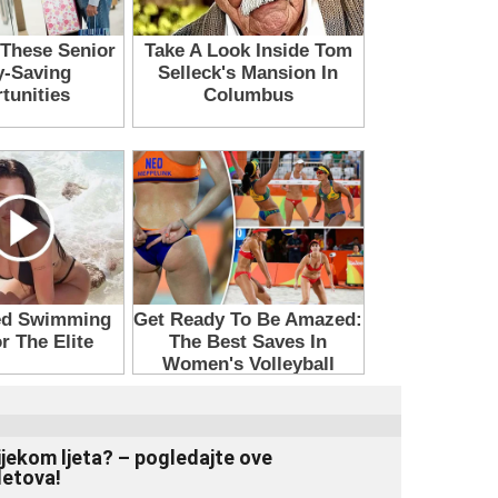
ijekom ljeta? – pogledajte ove
letova!