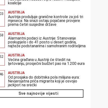
koalicije
AUSTRIJA
:03
Austrija produljuje granične kontrole za još tri
mjeseca: Na snazi ostaju pojačane provjere
prema četiri susjedne države
AUSTRIJA
:58
Alarmantni podaci iz Austrije: Stanovanje
poskupjelo i do 41 posto u deset godina,
najteže podstanarima i samohranim roditeljima
AUSTRIJA
:52
Većina građana u Austriji će štedit na
ljetovanju, prosječni budžet pao na 1.200 eura
AUSTRIJA
:46
Od prosjaka do dobitnika pola milijuna eura:
Nevjerojatna priča migranta koji je osvojio
jackpot na srećki
Sve najnovije vijesti