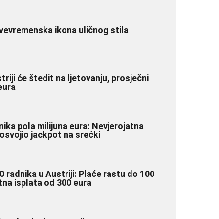
vevremenska ikona uličnog stila
iji će štedit na ljetovanju, prosječni
eura
ika pola milijuna eura: Nevjerojatna
 osvojio jackpot na srećki
0 radnika u Austriji: Plaće rastu do 100
atna isplata od 300 eura