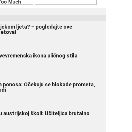
ijekom ljeta? – pogledajte ove
letova!
vevremenska ikona uličnog stila
a ponosa: Očekuju se blokade prometa,
udi
u austrijskoj školi: Učiteljica brutalno