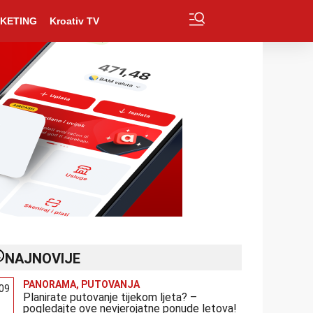
KETING
Kroativ TV
NAJNOVIJE
PANORAMA
,
PUTOVANJA
:09
Planirate putovanje tijekom ljeta? –
pogledajte ove nevjerojatne ponude letova!