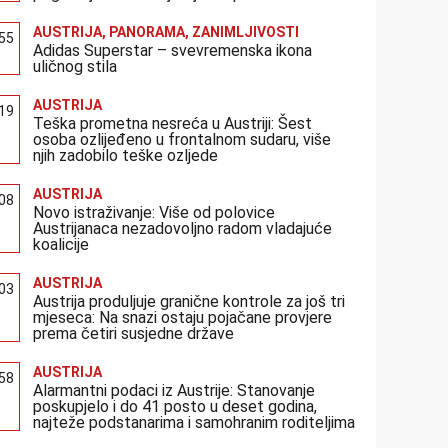
AUSTRIJA
,
PANORAMA
,
ZANIMLJIVOSTI
:55
Adidas Superstar – svevremenska ikona
uličnog stila
AUSTRIJA
:19
Teška prometna nesreća u Austriji: Šest
osoba ozlijeđeno u frontalnom sudaru, više
njih zadobilo teške ozljede
AUSTRIJA
:08
Novo istraživanje: Više od polovice
Austrijanaca nezadovoljno radom vladajuće
koalicije
AUSTRIJA
:03
Austrija produljuje granične kontrole za još tri
mjeseca: Na snazi ostaju pojačane provjere
prema četiri susjedne države
AUSTRIJA
:58
Alarmantni podaci iz Austrije: Stanovanje
poskupjelo i do 41 posto u deset godina,
najteže podstanarima i samohranim roditeljima