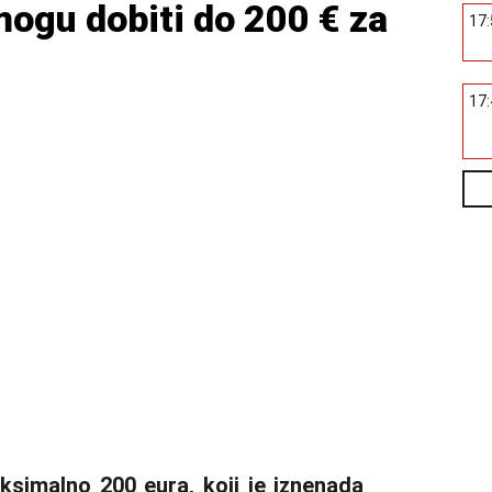
mogu dobiti do 200 € za
17
17
simalno 200 eura, koji je iznenada