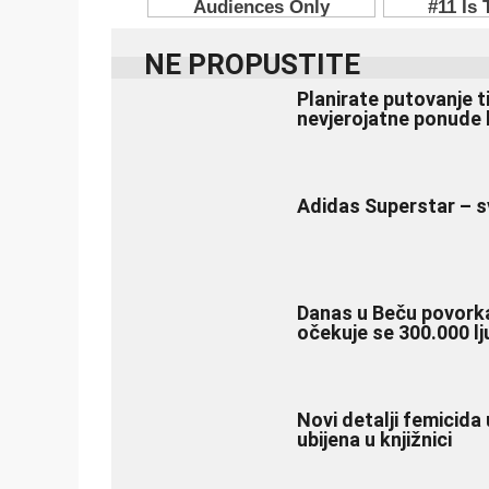
NE PROPUSTITE
Planirate putovanje t
nevjerojatne ponude 
Adidas Superstar – s
Danas u Beču povork
očekuje se 300.000 lj
Novi detalji femicida 
ubijena u knjižnici