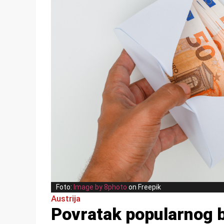
Foto:
Image by 8photo
on Freepik
Austrija
Povratak popularnog 