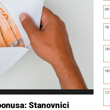
09
18
18
18
17
bonusa: Stanovnici