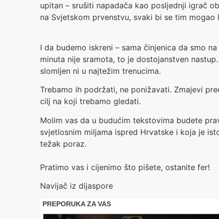
upitan – srušiti napadača kao posljednji igrač ob
na Svjetskom prvenstvu, svaki bi se tim mogao l
I da budemo iskreni – sama činjenica da smo na
minuta nije sramota, to je dostojanstven nastup
slomljen ni u najtežim trenucima.
Trebamo ih podržati, ne ponižavati. Zmajevi pre
cilj na koji trebamo gledati.
Molim vas da u budućim tekstovima budete praved
svjetlosnim miljama ispred Hrvatske i koja je is
težak poraz.
Pratimo vas i cijenimo što pišete, ostanite fer!
Navijač iz dijaspore