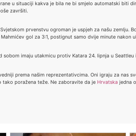
rane u situaciji kakva je bila ne bi smjelo automatski biti 
oše završiti.
 Svjetskom prvenstvu ogroman je uspjeh za našu zemlju. Bor
. Mahmićev gol za 3:1, postignut samo dvije minute nakon ul
d sobom imaju utakmicu protiv Katara 24. lipnja u Seattleu 
niji prema našim reprezentativcima. Oni igraju za nas sve.
to tako poražena teže. Ne zaboravite da je
Hrvatska
jedna o