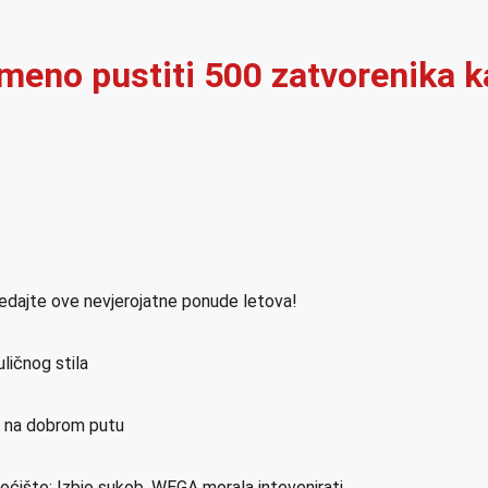
emeno pustiti 500 zatvorenika k
ledajte ove nevjerojatne ponude letova!
ličnog stila
o na dobrom putu
noćište: Izbio sukob, WEGA morala intevenirati