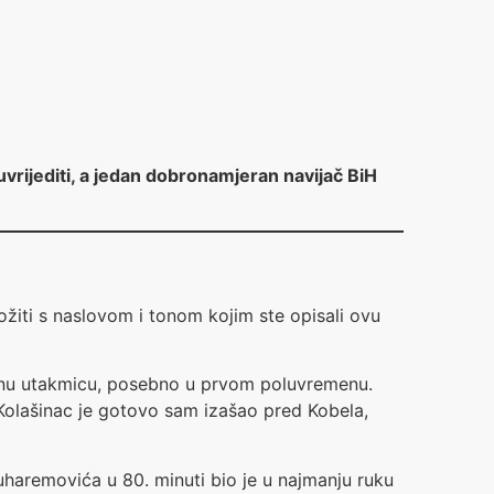
vrijediti, a jedan dobronamjeran navijač BiH
žiti s naslovom i tonom kojim ste opisali ovu
ojnu utakmicu, posebno u prvom poluvremenu.
e. Kolašinac je gotovo sam izašao pred Kobela,
uharemovića u 80. minuti bio je u najmanju ruku