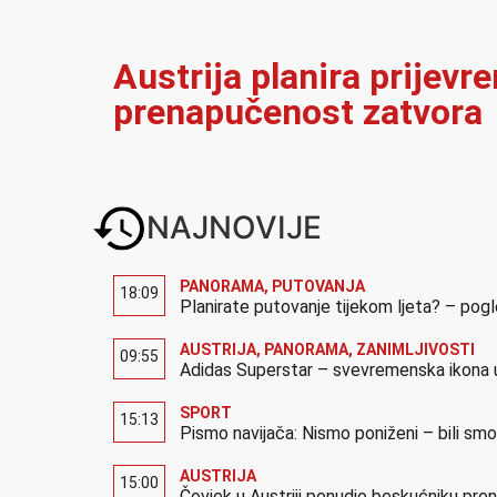
Austrija planira prijevr
prenapučenost zatvora
NAJNOVIJE
PANORAMA
,
PUTOVANJA
18:09
Planirate putovanje tijekom ljeta? – pog
AUSTRIJA
,
PANORAMA
,
ZANIMLJIVOSTI
09:55
Adidas Superstar – svevremenska ikona u
SPORT
15:13
Pismo navijača: Nismo poniženi – bili sm
AUSTRIJA
15:00
Čovjek u Austriji ponudio beskućniku pre