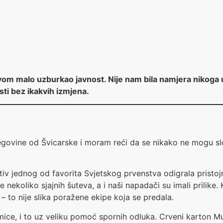
ovom malo uzburkao javnost. Nije nam bila namjera nikoga u
sti bez ikakvih izmjena.
govine od Švicarske i moram reći da se nikako ne mogu slo
tiv jednog od favorita Svjetskog prvenstva odigrala prist
je nekoliko sjajnih šuteva, a i naši napadači su imali prilik
– to nije slika poražene ekipe koja se predala.
kmice, i to uz veliku pomoć spornih odluka. Crveni karton M