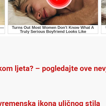
ekom ljeta? – pogledajte ove ne
vremenska ikona uličnog stila