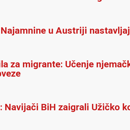
Najamnine u Austriji nastavljaj
ila za migrante: Učenje njemačk
bveze
 Navijači BiH zaigrali Užičko k