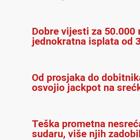
Dobre vijesti za 50.000 r
jednokratna isplata od 
Od prosjaka do dobitnika
osvojio jackpot na sreć
Teška prometna nesreća 
sudaru, više njih zadobi