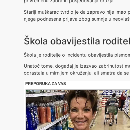
privremenu zabranu posjedovanja oružja.
Stariji muškarac tvrdio je da zapravo nije imao p
njega podnesena prijava zbog sumnje u neovlaš
Škola obavijestila rodite
Škola je roditelje o incidentu obavijestila pism
Unatoč tome, događaj je izazvao zabrinutost među
odrastala u mirnijem okruženju, ali smatra da s