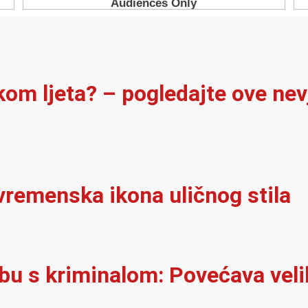
ekom ljeta? – pogledajte ove ne
vremenska ikona uličnog stila
rbu s kriminalom: Povećava velik