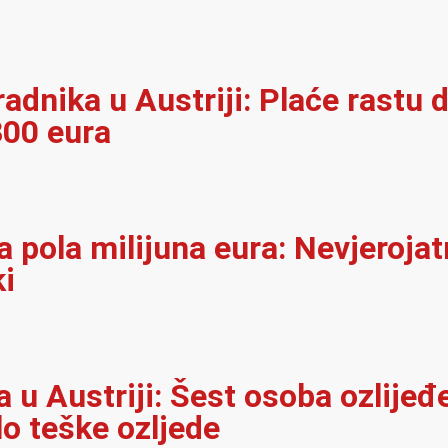
adnika u Austriji: Plaće rastu d
300 eura
 pola milijuna eura: Nevjerojat
ki
u Austriji: Šest osoba ozlijeđ
lo teške ozljede