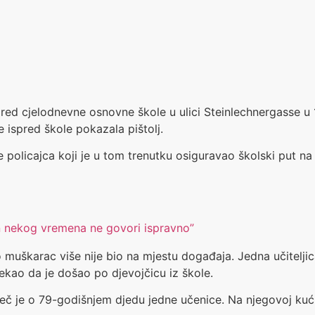
 ispred cjelodnevne osnovne škole u ulici Steinlechnergass
e ispred škole pokazala pištolj.
e policajca koji je u tom trenutku osiguravao školski put 
n nekog vremena ne govori ispravno”
škarac više nije bio na mjestu događaja. Jedna učiteljica 
ekao da je došao po djevojčicu iz škole.
Riječ je o 79-godišnjem djedu jedne učenice. Na njegovoj kućno