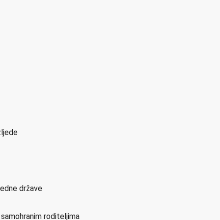
zljede
sjedne države
i samohranim roditeljima