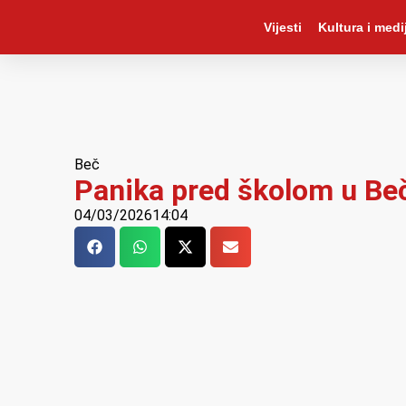
Vijesti
Kultura i medij
Beč
Panika pred školom u Beč
04/03/2026
14:04