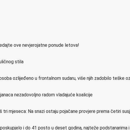
ledajte ove nevjerojatne ponude letova!
ličnog stila
osoba ozlijeđeno u frontalnom sudaru, više njih zadobilo teške o
ijanaca nezadovoljno radom vladajuće koalicije
još tri mjeseca: Na snazi ostaju pojačane provjere prema četiri su
e poskupjelo i do 41 posto u deset godina, najteže podstanarima 