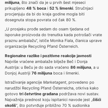
milijuna
, što znači da je u prvih šest mjeseci
prikupljeno
48 % boca
i
52 % limenki
. Stručnjaci
procjenjuju da bi do kraja godine mogla biti
dosegnuta stopa povrata od čak 80 %.
„U prosjeku prođe sedam do osam tjedana od
isporuke proizvoda do trenutka kada potrošači vrate
praznu ambalažu“, ističe Monika Fiala, članica uprave
organizacije Recycling Pfand Österreich.
Regionalne razlike i pozitivne reakcije javnosti
Najviše vraćene ambalaže bilježe Beč i Donja
Austrija: u Beču je do sada vraćeno
86 milijuna
, a u
Donjoj Austriji
76 milijuna
boca i limenki.
Istraživanje agencije
Marketagent
, provedeno po
narudžbi Recycling Pfand Österreicha, otkriva kako
gotovo
tri četvrtine građana
podržava novi sustav.
Najvažnija prednost koju ispitanici navode jest „
čišći
okoliš
“, što potvrđuje približno 70 % sudionika