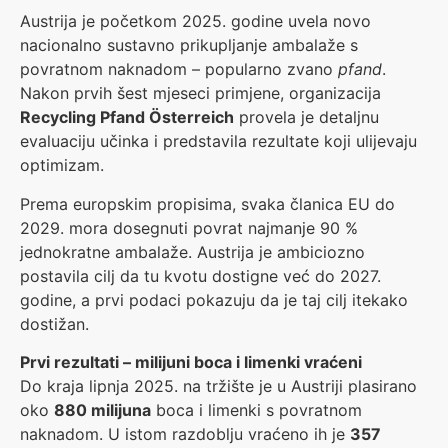
Austrija je početkom 2025. godine uvela novo
nacionalno sustavno prikupljanje ambalaže s
povratnom naknadom – popularno zvano
pfand
.
Nakon prvih šest mjeseci primjene, organizacija
Recycling Pfand Österreich
provela je detaljnu
evaluaciju učinka i predstavila rezultate koji ulijevaju
optimizam.
Prema europskim propisima, svaka članica EU do
2029. mora dosegnuti povrat najmanje 90 %
jednokratne ambalaže. Austrija je ambiciozno
postavila cilj da tu kvotu dostigne već do 2027.
godine, a prvi podaci pokazuju da je taj cilj itekako
dostižan.
Prvi rezultati – milijuni boca i limenki vraćeni
Do kraja lipnja 2025. na tržište je u Austriji plasirano
oko
880 milijuna
boca i limenki s povratnom
naknadom. U istom razdoblju vraćeno ih je
357