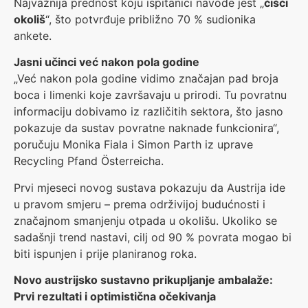
Najvažnija prednost koju ispitanici navode jest „
čišći
okoliš
“, što potvrđuje približno 70 % sudionika
ankete.
Jasni učinci već nakon pola godine
„Već nakon pola godine vidimo značajan pad broja
boca i limenki koje završavaju u prirodi. Tu povratnu
informaciju dobivamo iz različitih sektora, što jasno
pokazuje da sustav povratne naknade funkcionira“,
poručuju Monika Fiala i Simon Parth iz uprave
Recycling Pfand Österreicha.
Prvi mjeseci novog sustava pokazuju da Austrija ide
u pravom smjeru – prema održivijoj budućnosti i
značajnom smanjenju otpada u okolišu. Ukoliko se
sadašnji trend nastavi, cilj od 90 % povrata mogao bi
biti ispunjen i prije planiranog roka.
Novo austrijsko sustavno prikupljanje ambalaže:
Prvi rezultati i optimistična očekivanja