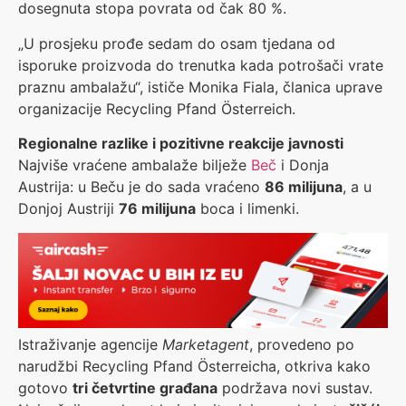
dosegnuta stopa povrata od čak 80 %.
„U prosjeku prođe sedam do osam tjedana od
isporuke proizvoda do trenutka kada potrošači vrate
praznu ambalažu“, ističe Monika Fiala, članica uprave
organizacije Recycling Pfand Österreich.
Regionalne razlike i pozitivne reakcije javnosti
Najviše vraćene ambalaže bilježe
Beč
i Donja
Austrija: u Beču je do sada vraćeno
86 milijuna
, a u
Donjoj Austriji
76 milijuna
boca i limenki.
Istraživanje agencije
Marketagent
, provedeno po
narudžbi Recycling Pfand Österreicha, otkriva kako
gotovo
tri četvrtine građana
podržava novi sustav.