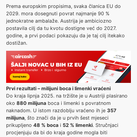
Prema europskim propisima, svaka članica EU do
2029. mora dosegnuti povrat najmanje 90 %
jednokratne ambalaže. Austrija je ambiciozno
postavila cilj da tu kvotu dostigne već do 2027.
godine, a prvi podaci pokazuju da je taj cilj itekako
dostižan.
Prvi rezultati – milijuni boca i limenki vraćeni
Do kraja lipnja 2025. na tržište je u Austriji plasirano
oko
880 milijuna
boca i limenki s povratnom
naknadom. U istom razdoblju vraćeno ih je
357
milijuna
, što znači da je u prvih šest mjeseci
prikupljeno
48 % boca
i
52 % limenki
. Stručnjaci
procjenjuju da bi do kraja godine mogla biti