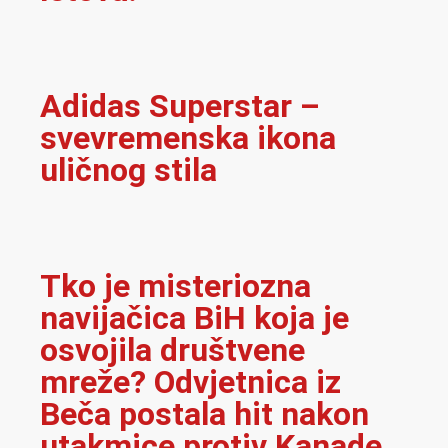
Adidas Superstar –
svevremenska ikona
uličnog stila
Tko je misteriozna
navijačica BiH koja je
osvojila društvene
mreže? Odvjetnica iz
Beča postala hit nakon
utakmice protiv Kanade