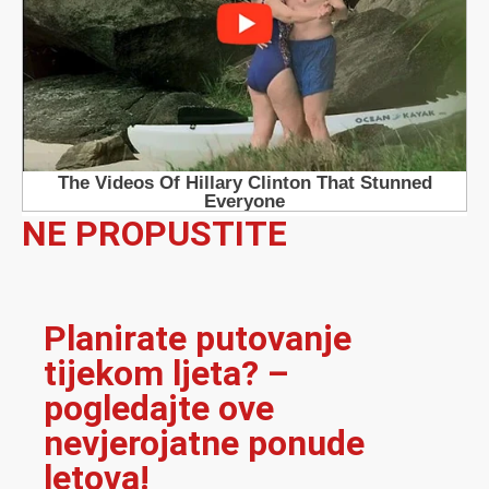
NE PROPUSTITE
Planirate putovanje
tijekom ljeta? –
pogledajte ove
nevjerojatne ponude
letova!