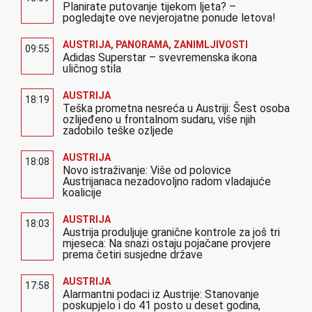
Planirate putovanje tijekom ljeta? –
pogledajte ove nevjerojatne ponude letova!
AUSTRIJA
,
PANORAMA
,
ZANIMLJIVOSTI
09:55
Adidas Superstar – svevremenska ikona
uličnog stila
AUSTRIJA
18:19
Teška prometna nesreća u Austriji: Šest osoba
ozlijeđeno u frontalnom sudaru, više njih
zadobilo teške ozljede
AUSTRIJA
18:08
Novo istraživanje: Više od polovice
Austrijanaca nezadovoljno radom vladajuće
koalicije
AUSTRIJA
18:03
Austrija produljuje granične kontrole za još tri
mjeseca: Na snazi ostaju pojačane provjere
prema četiri susjedne države
AUSTRIJA
17:58
Alarmantni podaci iz Austrije: Stanovanje
poskupjelo i do 41 posto u deset godina,