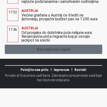
najteže podstanarima i samohranim roditeljima
AUSTRIJA
17:52
Većina građana u Austriji će štedit na
ljetovanju, prosječni budžet pao na 1.200 eura
AUSTRIJA
17:46
Od prosjaka do dobitnika pola milijuna eura:
Nevjerojatna priča migranta koji je osvojio
jackpot na srećki
Sve najnovije vijesti
Pošaljite nam priču
Impressum
Kontakt
Kroativ.at Sva prava zadržana. Zabranjeno preuzimanje sadržaja
bez dozvole izdavača.