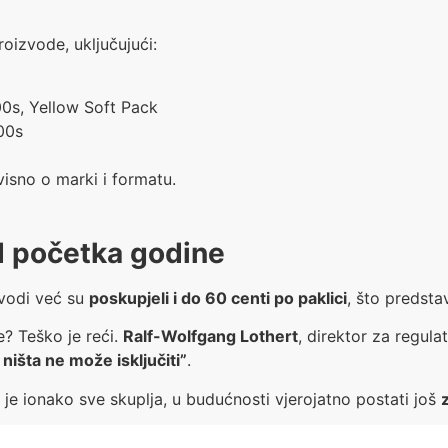
roizvode, uključujući:
00s, Yellow Soft Pack
100s
visno o marki i formatu.
od početka godine
zvodi već su
poskupjeli i do 60 centi po paklici
, što predsta
e? Teško je reći.
Ralf-Wolfgang Lothert
, direktor za regula
ništa ne može isključiti”
.
 je ionako sve skuplja, u budućnosti vjerojatno postati još