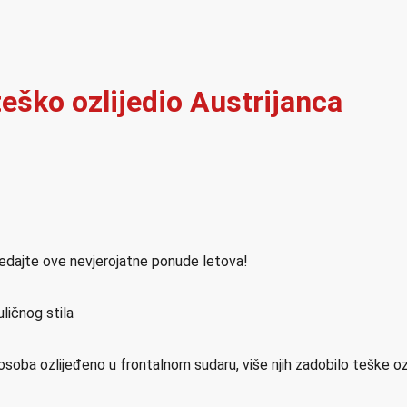
eško ozlijedio Austrijanca
ledajte ove nevjerojatne ponude letova!
ličnog stila
osoba ozlijeđeno u frontalnom sudaru, više njih zadobilo teške o