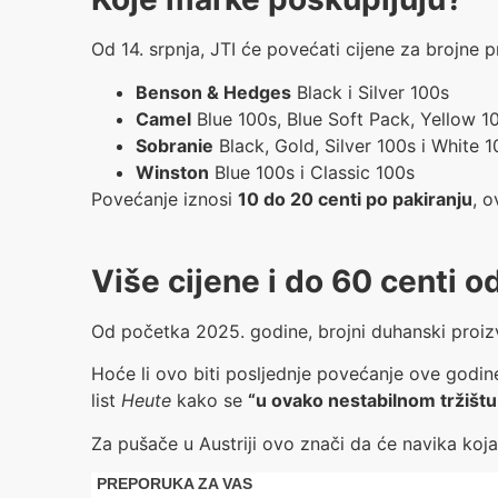
Od 14. srpnja, JTI će povećati cijene za brojne p
Benson & Hedges
Black i Silver 100s
Camel
Blue 100s, Blue Soft Pack, Yellow 1
Sobranie
Black, Gold, Silver 100s i White 
Winston
Blue 100s i Classic 100s
Povećanje iznosi
10 do 20 centi po pakiranju
, o
Više cijene i do 60 centi 
Od početka 2025. godine, brojni duhanski proi
Hoće li ovo biti posljednje povećanje ove godin
list
Heute
kako se
“u ovako nestabilnom tržištu 
Za pušače u Austriji ovo znači da će navika koja