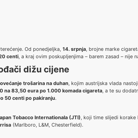
pterećenje. Od ponedjeljka,
14. srpnja
, brojne marke cigar
20 centi
, a kraj ovim poskupljenjima – barem zasad – nije n
ođači dižu cijene
ovećanje trošarina na duhan
, kojim austrijska vlada nasto
80 na 83,50 eura po 1.000 komada cigareta
, a te su dodat
o 50 centi po pakiranju
.
apan Tobacco Internationala (JTI)
, koji time slijedi korak
rrisa
(Marlboro, L&M, Chesterfield).