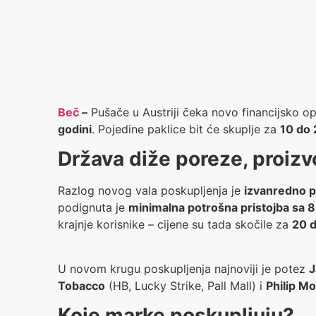
Beč
–
Pušače u Austriji čeka novo financijsko o
godini
. Pojedine paklice bit će skuplje za
10 do 
Država diže poreze, proizv
Razlog novog vala poskupljenja je
izvanredno p
podignuta je
minimalna potrošna pristojba sa 
krajnje korisnike – cijene su tada skočile za
20 d
U novom krugu poskupljenja najnoviji je potez
J
Tobacco
(HB, Lucky Strike, Pall Mall) i
Philip Mo
Koje marke poskupljuju?