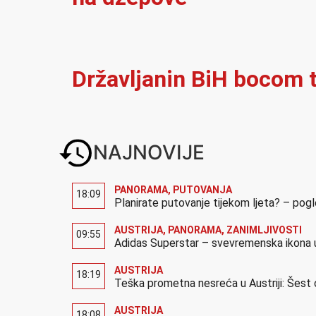
Državljanin BiH bocom t
NAJNOVIJE
PANORAMA
,
PUTOVANJA
18:09
Planirate putovanje tijekom ljeta? – pog
AUSTRIJA
,
PANORAMA
,
ZANIMLJIVOSTI
09:55
Adidas Superstar – svevremenska ikona u
AUSTRIJA
18:19
Teška prometna nesreća u Austriji: Šest 
AUSTRIJA
18:08