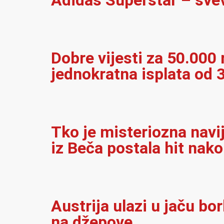
Adidas Superstar – sve
Dobre vijesti za 50.000 r
jednokratna isplata od 
Tko je misteriozna navi
iz Beča postala hit nak
Austrija ulazi u jaču bo
na džepove