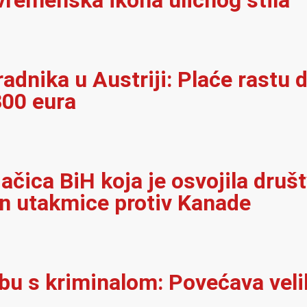
vremenska ikona uličnog stila
adnika u Austriji: Plaće rastu d
300 eura
jačica BiH koja je osvojila dru
on utakmice protiv Kanade
rbu s kriminalom: Povećava velik