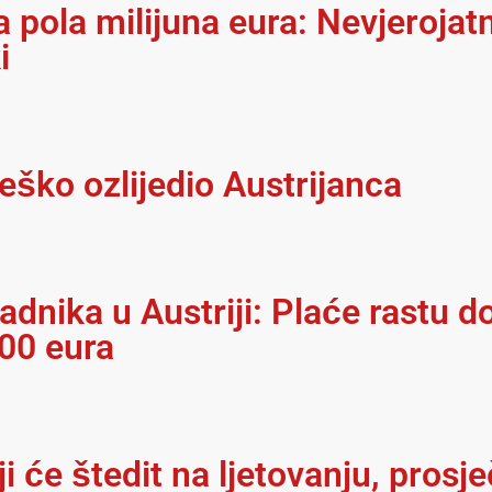
 pola milijuna eura: Nevjerojatn
i
eško ozlijedio Austrijanca
adnika u Austriji: Plaće rastu do
300 eura
i će štedit na ljetovanju, prosj