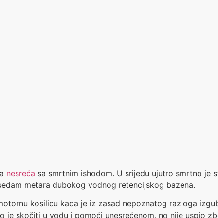
ka
nesreća
sa smrtnim ishodom. U srijedu ujutro smrtno je s
ni sedam metara dubokog vodnog retencijskog bazena.
 motornu kosilicu kada je iz zasad nepoznatog razloga izg
ao je skočiti u vodu i pomoći unesrećenom, no nije uspio z