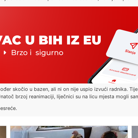
ođer skočio u bazen, ali ni on nije uspio izvući radnika. Tije
oč brzoj reanimaciji, liječnici su na licu mjesta mogli sam
nesreće.