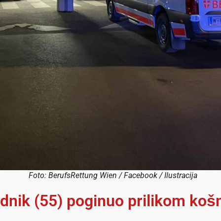
Foto: BerufsRettung Wien / Facebook / Ilustracija
dnik (55) poginuo prilikom košn