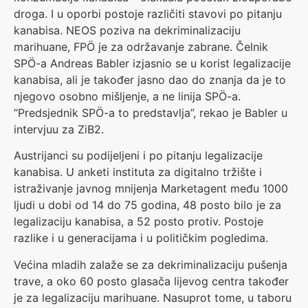
droga. I u oporbi postoje različiti stavovi po pitanju
kanabisa. NEOS poziva na dekriminalizaciju
marihuane, FPÖ je za održavanje zabrane. Čelnik
SPÖ-a Andreas Babler izjasnio se u korist legalizacije
kanabisa, ali je također jasno dao do znanja da je to
njegovo osobno mišljenje, a ne linija SPÖ-a.
“Predsjednik SPÖ-a to predstavlja”, rekao je Babler u
intervjuu za ZiB2.
Austrijanci su podijeljeni i po pitanju legalizacije
kanabisa. U anketi instituta za digitalno tržište i
istraživanje javnog mnijenja Marketagent među 1000
ljudi u dobi od 14 do 75 godina, 48 posto bilo je za
legalizaciju kanabisa, a 52 posto protiv. Postoje
razlike i u generacijama i u političkim pogledima.
Većina mladih zalaže se za dekriminalizaciju pušenja
trave, a oko 60 posto glasača lijevog centra također
je za legalizaciju marihuane. Nasuprot tome, u taboru