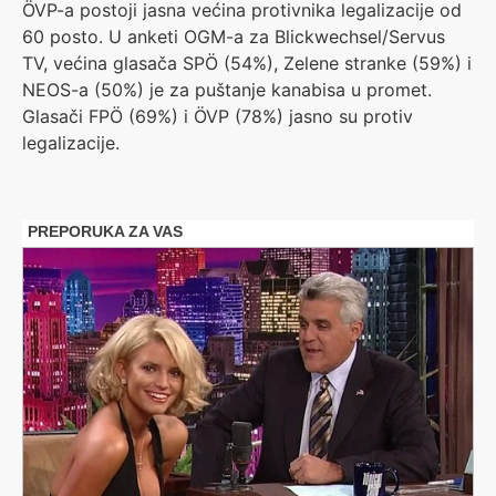
ÖVP-a postoji jasna većina protivnika legalizacije od
60 posto. U anketi OGM-a za Blickwechsel/Servus
TV, većina glasača SPÖ (54%), Zelene stranke (59%) i
NEOS-a (50%) je za puštanje kanabisa u promet.
Glasači FPÖ (69%) i ÖVP (78%) jasno su protiv
legalizacije.