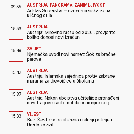
AUSTRIJA
,
PANORAMA
,
ZANIMLJIVOSTI
09:55
Adidas Superstar – svevremenska ikona
uličnog stila
AUSTRIJA
15:53
Austrija: Mirovine rastu od 2026., provjerite
koliko donosi novi izračun
SVIJET
15:48
Njemačka uvodi novi namet: Šok za bračne
parove
AUSTRIJA
15:42
Austrija: Islamska zajednica protiv zabrane
marama za djevojčice u školama
AUSTRIJA
15:37
Austrija: Nakon ubojstva učiteljice pronađeni
novi tragovi u automobilu osumnjičenog
VIJESTI
15:33
Beč: Šest osoba uhićeno u akciji policije i
Ureda za azil