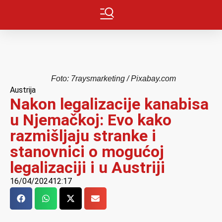
Foto: 7raysmarketing / Pixabay.com
Austrija
Nakon legalizacije kanabisa
u Njemačkoj: Evo kako
razmišljaju stranke i
stanovnici o mogućoj
legalizaciji i u Austriji
16/04/2024
12:17