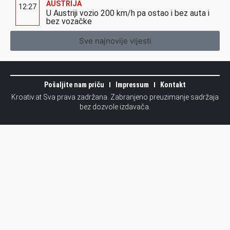
AUSTRIJA
12:27
U Austriji vozio 200 km/h pa ostao i bez auta i
bez vozačke
Sve najnovije vijesti
Pošaljite nam priču
Impressum
Kontakt
Kroativ.at Sva prava zadržana. Zabranjeno preuzimanje sadržaja
bez dozvole izdavača.