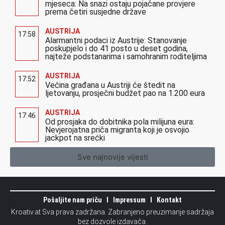
mjeseca: Na snazi ostaju pojačane provjere
prema četiri susjedne države
AUSTRIJA
17:58
Alarmantni podaci iz Austrije: Stanovanje
poskupjelo i do 41 posto u deset godina,
najteže podstanarima i samohranim roditeljima
AUSTRIJA
17:52
Većina građana u Austriji će štedit na
ljetovanju, prosječni budžet pao na 1.200 eura
AUSTRIJA
17:46
Od prosjaka do dobitnika pola milijuna eura:
Nevjerojatna priča migranta koji je osvojio
jackpot na srećki
Sve najnovije vijesti
Pošaljite nam priču
Impressum
Kontakt
Kroativ.at Sva prava zadržana. Zabranjeno preuzimanje sadržaja
bez dozvole izdavača.