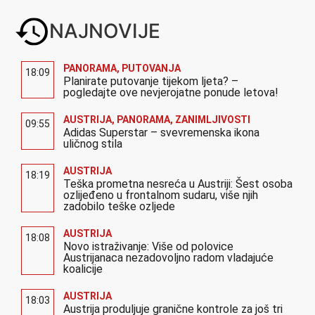
NAJNOVIJE
PANORAMA
,
PUTOVANJA
18:09
Planirate putovanje tijekom ljeta? –
pogledajte ove nevjerojatne ponude letova!
AUSTRIJA
,
PANORAMA
,
ZANIMLJIVOSTI
09:55
Adidas Superstar – svevremenska ikona
uličnog stila
AUSTRIJA
18:19
Teška prometna nesreća u Austriji: Šest osoba
ozlijeđeno u frontalnom sudaru, više njih
zadobilo teške ozljede
AUSTRIJA
18:08
Novo istraživanje: Više od polovice
Austrijanaca nezadovoljno radom vladajuće
koalicije
AUSTRIJA
18:03
Austrija produljuje granične kontrole za još tri