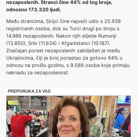
nezaposlenih. Stranci čine 44% od tog broja,
odnosno 173.320 ljudi.
Među strancima, Sirijci čine najveći udio s 25.938
registriranih osoba, dok su Turci drugi po broju s
14.986 nezaposlenih. Nakon njih slijede Rumunji
(13.850), Srbi (11.834) i Afganistanci (10.187).
Značajan porast nezaposlenih zabilježen je među
Ukrajincima, čiji je broj porastao za gotovo 64% u
odnosu na prošlu godinu, s 9.588 osoba koje primaju
naknadu za nezaposlenost.