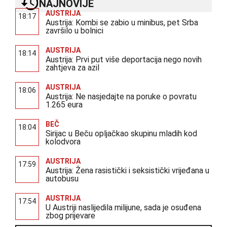
NAJNOVIJE
AUSTRIJA
18:17
Austrija: Kombi se zabio u minibus, pet Srba
završilo u bolnici
AUSTRIJA
18:14
Austrija: Prvi put više deportacija nego novih
zahtjeva za azil
AUSTRIJA
18:06
Austrija: Ne nasjedajte na poruke o povratu
1.265 eura
BEČ
18:04
Sirijac u Beču opljačkao skupinu mladih kod
kolodvora
AUSTRIJA
17:59
Austrija: Žena rasistički i seksistički vrijeđana u
autobusu
AUSTRIJA
17:54
U Austriji naslijedila milijune, sada je osuđena
zbog prijevare