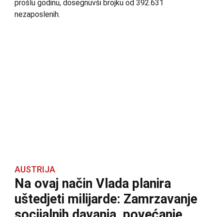
prošlu godinu, dosegnuvši brojku od 392.631
nezaposlenih.
AUSTRIJA
Na ovaj način Vlada planira
uštedjeti milijarde: Zamrzavanje
socijalnih davanja, povećanje